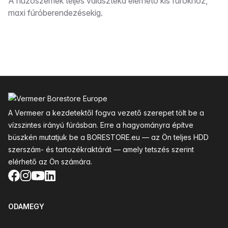
Leírás
A húzószemek teljes választéka elérhető kis fúrókhoz,
maxi fúróberendezésekig.
Lábléc
A Vermeer a kezdetektől fogva vezető szerepet tölt be a
vízszintes irányú fúrásban. Erre a hagyományra építve
büszkén mutatjuk be a BORESTORE.eu — az Ön teljes HDD
szerszám- és tartozékraktárát — amely tetszés szerint
elérhető az Ön számára.
Facebook
Instagram
YouTube
LinkedIn
ODAMEGY