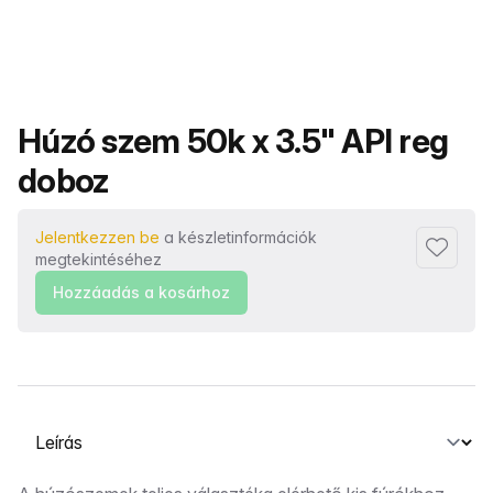
Termék neve
Húzó szem 50k x 3.5" API reg
doboz
Jelentkezzen be
a készletinformációk
Hozzáad
megtekintéséhez
Hozzáadás a kosárhoz
Válasszon ki egy lapot