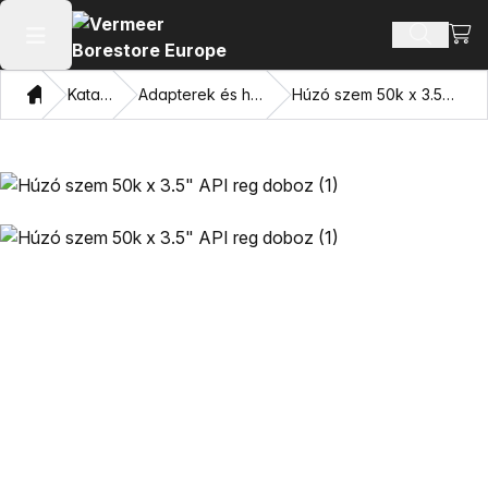
Bevá
Terméke
Főmenü megnyitása
Otthon
Katalógus
Adapterek és húzó szemek
Húzó szem 50k x 3.5" API reg doboz