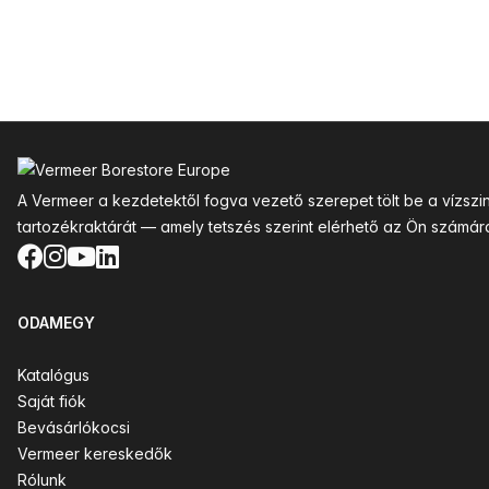
Lábléc
A Vermeer a kezdetektől fogva vezető szerepet tölt be a vízsz
tartozékraktárát — amely tetszés szerint elérhető az Ön számár
Facebook
Instagram
YouTube
LinkedIn
ODAMEGY
Katalógus
Saját fiók
Bevásárlókocsi
Vermeer kereskedők
Rólunk