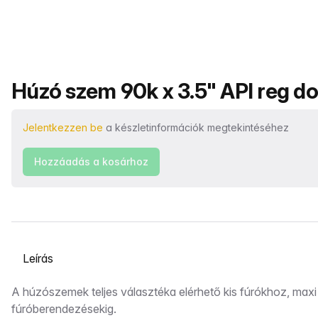
Termék neve
Húzó szem 90k x 3.5" API reg d
Jelentkezzen be
a készletinformációk megtekintéséhez
Hozzáadás a kosárhoz
Válasszon ki egy lapot
Leírás
A húzószemek teljes választéka elérhető kis fúrókhoz, maxi
fúróberendezésekig.