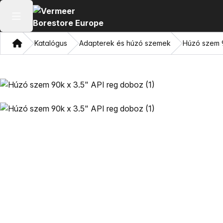
Főmenü megnyitása
Otthon
Katalógus
Adapterek és húzó szemek
Húzó szem 9