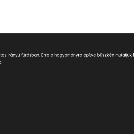
intes irányú fúrásban. Erre a hagyományra építve büszkén mutatj
a.