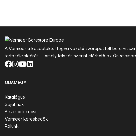
Lábléc
A Vermeer a kezdetektől fogva vezető szerepet tölt be a vízsz
tartozékraktárát — amely tetszés szerint elérhető az Ön számár
Facebook
Instagram
YouTube
LinkedIn
ODAMEGY
Katalógus
Saját fiók
Bevásárlókocsi
Vermeer kereskedők
Rólunk