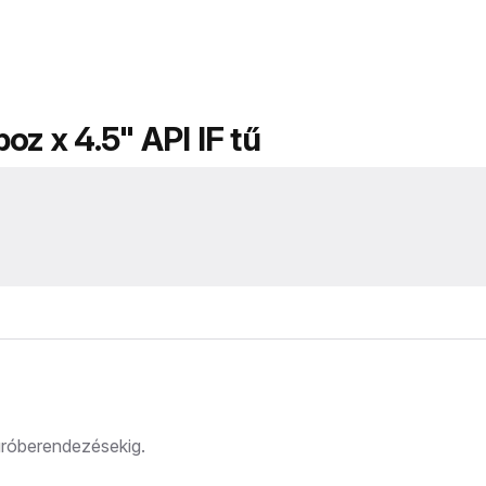
oz x 4.5" API IF tű
fúróberendezésekig.