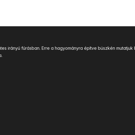
intes irányú fúrásban. Erre a hagyományra építve büszkén mutatj
a.