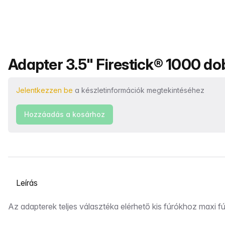
Termék neve
Adapter 3.5" Firestick® 1000 dob
Jelentkezzen be
a készletinformációk megtekintéséhez
Hozzáadás a kosárhoz
Válasszon ki egy lapot
Leírás
Az adapterek teljes választéka elérhető kis fúrókhoz maxi 