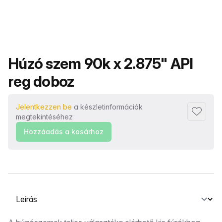
Termék neve
Húzó szem 90k x 2.875" API
reg doboz
Jelentkezzen be
a készletinformációk
Hozzáad
megtekintéséhez
Hozzáadás a kosárhoz
Válasszon ki egy lapot