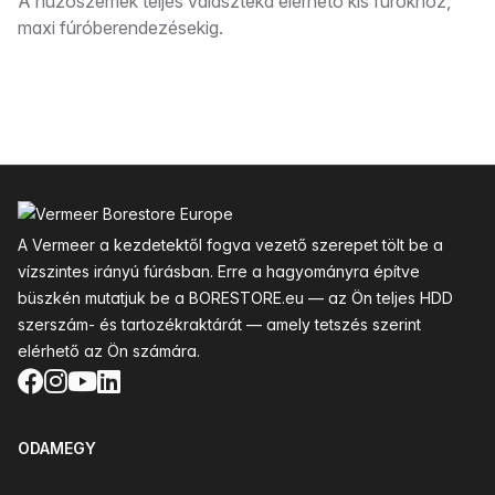
Leírás
A húzószemek teljes választéka elérhető kis fúrókhoz,
maxi fúróberendezésekig.
Lábléc
A Vermeer a kezdetektől fogva vezető szerepet tölt be a
vízszintes irányú fúrásban. Erre a hagyományra építve
büszkén mutatjuk be a BORESTORE.eu — az Ön teljes HDD
szerszám- és tartozékraktárát — amely tetszés szerint
elérhető az Ön számára.
Facebook
Instagram
YouTube
LinkedIn
ODAMEGY