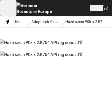
Bevá
Terméke
Főmenü megnyitása
Otthon
Katalógus
Adapterek és húzó szemek
Húzó szem 90k x 2.875" API reg doboz