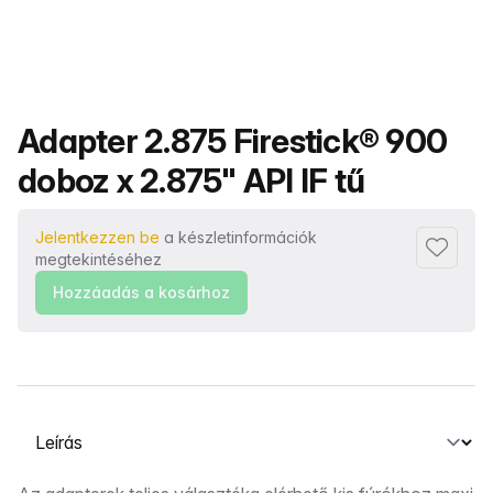
Termék neve
Adapter 2.875 Firestick® 900
doboz x 2.875" API IF tű
Jelentkezzen be
a készletinformációk
Hozzáad
megtekintéséhez
Hozzáadás a kosárhoz
Válasszon ki egy lapot