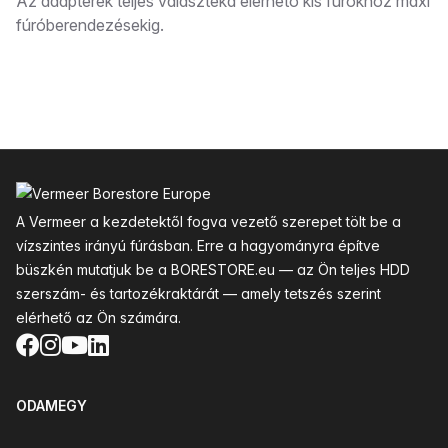
Leírás
Az adapterek teljes választéka elérhető kis fúrókhoz maxi
fúróberendezésekig.
Lábléc
A Vermeer a kezdetektől fogva vezető szerepet tölt be a
vízszintes irányú fúrásban. Erre a hagyományra építve
büszkén mutatjuk be a BORESTORE.eu — az Ön teljes HDD
szerszám- és tartozékraktárát — amely tetszés szerint
elérhető az Ön számára.
Facebook
Instagram
YouTube
LinkedIn
ODAMEGY