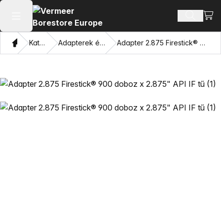
Bevá
Terméke
Főmenü megnyitása
Otthon
Katalógus
Adapterek és húzó szemek
Adapter 2.875 Firestick® 900 doboz x 2.875" API IF tű