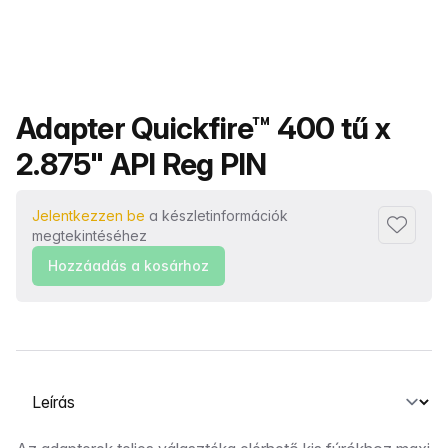
Termék neve
Adapter Quickfire™ 400 tű x
2.875" API Reg PIN
Jelentkezzen be
a készletinformációk
Hozzáad
megtekintéséhez
Hozzáadás a kosárhoz
Válasszon ki egy lapot