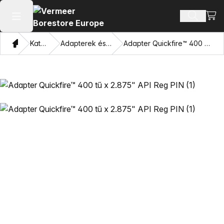
Bevá
Terméke
Főmenü megnyitása
Otthon
Katalógus
Adapterek és húzó szemek
Adapter Quickfire™ 400 tű x 2.875" API Reg PIN