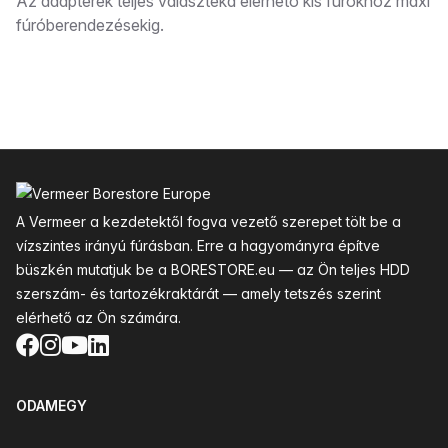
Leírás
Az adapterek teljes választéka elérhető kis fúrókhoz maxi
fúróberendezésekig.
Lábléc
A Vermeer a kezdetektől fogva vezető szerepet tölt be a
vízszintes irányú fúrásban. Erre a hagyományra építve
büszkén mutatjuk be a BORESTORE.eu — az Ön teljes HDD
szerszám- és tartozékraktárát — amely tetszés szerint
elérhető az Ön számára.
Facebook
Instagram
YouTube
LinkedIn
ODAMEGY