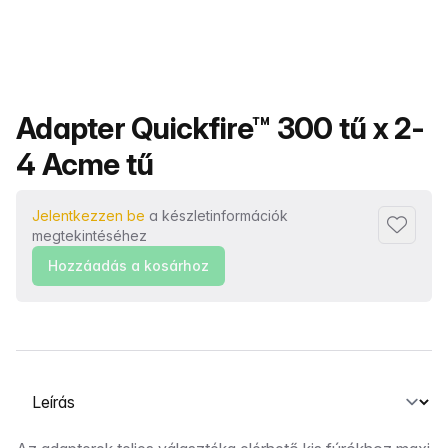
Termék neve
Adapter Quickfire™ 300 tű x 2-
4 Acme tű
Jelentkezzen be
a készletinformációk
Hozzáad
megtekintéséhez
Hozzáadás a kosárhoz
Válasszon ki egy lapot