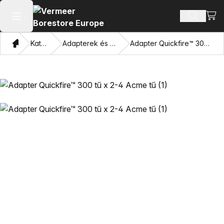
Bevá
Terméke
Főmenü megnyitása
Otthon
Katalógus
Adapterek és húzó szemek
Adapter Quickfire™ 300 tű x 2-4 Acme tű