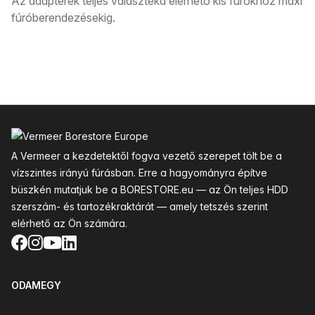
Leírás
Az adapterek teljes választéka elérhető kis fúrókhoz maxi
fúróberendezésekig.
Lábléc
A Vermeer a kezdetektől fogva vezető szerepet tölt be a
vízszintes irányú fúrásban. Erre a hagyományra építve
büszkén mutatjuk be a BORESTORE.eu — az Ön teljes HDD
szerszám- és tartozékraktárát — amely tetszés szerint
elérhető az Ön számára.
Facebook
Instagram
YouTube
LinkedIn
ODAMEGY