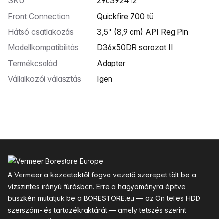
SKU
296392412
Front Connection
Quickfire 700 tű
Hátsó csatlakozás
3,5" (8,9 cm) API Reg Pin
Modellkompatibilitás
D36x50DR sorozat II
Termékcsalád
Adapter
Vállalkozói választás
Igen
Lábléc
A Vermeer a kezdetektől fogva vezető szerepet tölt be a
vízszintes irányú fúrásban. Erre a hagyományra építve
büszkén mutatjuk be a BORESTORE.eu — az Ön teljes HDD
szerszám- és tartozékraktárát — amely tetszés szerint