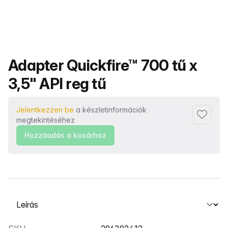
Termék neve
Adapter Quickfire™ 700 tű x
3,5" API reg tű
Jelentkezzen be
a készletinformációk
Hozzáad
megtekintéséhez
Hozzáadás a kosárhoz
Válasszon ki egy lapot