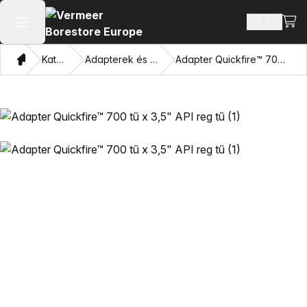
Bevá
Terméke
Főmenü megnyitása
Otthon
Katalógus
Adapterek és húzó szemek
Adapter Quickfire™ 700 tű x 3,5" API reg tű