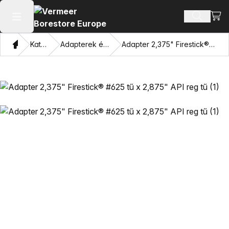
Bevá
Terméke
Főmenü megnyitása
Otthon
Katalógus
Adapterek és húzó szemek
Adapter 2,375" Firestick® #625 tű x 2,875" API reg tű