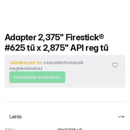
Termék neve
Adapter 2,375" Firestick®
#625 tű x 2,875" API reg tű
Jelentkezzen be
a készletinformációk
Hozzáad
megtekintéséhez
Hozzáadás a kosárhoz
Válasszon ki egy lapot