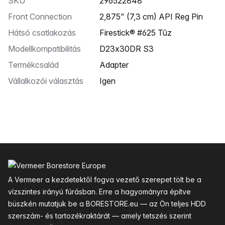
SKU
296522848
Front Connection
2,875" (7,3 cm) API Reg Pin
Hátsó csatlakozás
Firestick® #625 Tűz
Modellkompatibilitás
D23x30DR S3
Termékcsalád
Adapter
Vállalkozói választás
Igen
Lábléc
A Vermeer a kezdetektől fogva vezető szerepet tölt be a
vízszintes irányú fúrásban. Erre a hagyományra építve
büszkén mutatjuk be a BORESTORE.eu — az Ön teljes HDD
szerszám- és tartozékraktárát — amely tetszés szerint