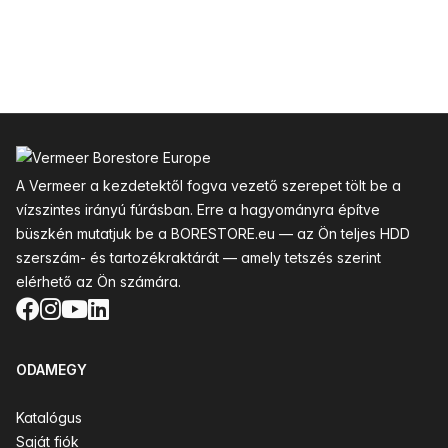
Lábléc
A Vermeer a kezdetektől fogva vezető szerepet tölt be a
vízszintes irányú fúrásban. Erre a hagyományra építve
büszkén mutatjuk be a BORESTORE.eu — az Ön teljes HDD
szerszám- és tartozékraktárát — amely tetszés szerint
elérhető az Ön számára.
Facebook
Instagram
YouTube
LinkedIn
ODAMEGY
Katalógus
Saját fiók