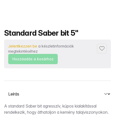
Termék neve
Standard Saber bit 5"
Jelentkezzen be
a készletinformációk
Hozzáad
megtekintéséhez
Hozzáadás a kosárhoz
Válasszon ki egy lapot
Leírás
A standard Saber bit agresszív, kúpos kialakítással
rendelkezik, hogy áthatoljon a kemény talajviszonyokon.