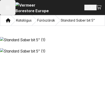
Bevá
Terméke
Főmenü megnyitása
Otthon
Katalógus
Fúrószárak
Standard Saber bit 5"