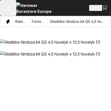
Bevá
Terméke
Főmenü megnyitása
Otthon
Katalógus
Fúrószárak
Gladiátor lándzsa bit QS 4,5 hüvelyk x 12,5 hüvelyk