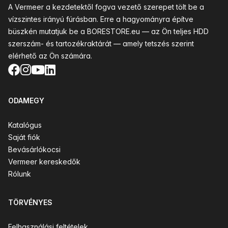
A Vermeer a kezdetektől fogva vezető szerepet tölt be a
vízszintes irányú fúrásban. Erre a hagyományra építve
büszkén mutatjuk be a BORESTORE.eu — az Ön teljes HDD
szerszám- és tartozékraktárát — amely tetszés szerint
elérhető az Ön számára.
Facebook
Instagram
YouTube
LinkedIn
ODAMEGY
Katalógus
Saját fiók
Bevásárlókocsi
Vermeer kereskedők
Rólunk
TÖRVÉNYES
Felhasználási feltételek