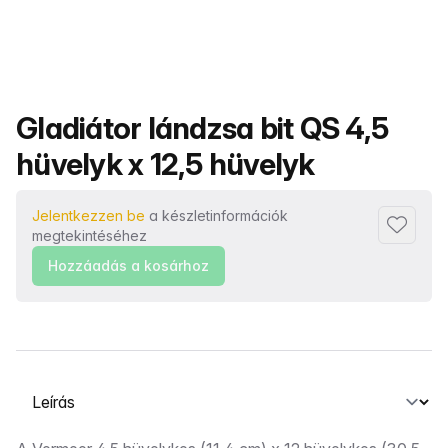
Termék neve
Gladiátor lándzsa bit QS 4,5
hüvelyk x 12,5 hüvelyk
Jelentkezzen be
a készletinformációk
Hozzáad
megtekintéséhez
Hozzáadás a kosárhoz
Válasszon ki egy lapot