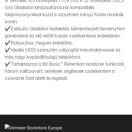
Leírás
A Vermeer 4,5 hüvelykes (11,4 cm) x 12 hüvelykes (30,5
cm) Gladiator lándzsafúrószár kompatibilis
talajviszonyokkal küzd a vízszintes irányú fúrási munkák
során.
✔Exkluzív Gladiátor-kialakítás túlméretezett keményfém
gombokkal az idő előtti kopás csökkentése érdekében.
✔Robusztus, hegyes kialakítás.
✔Ideális HDD szerszám vályogtól macskakövessé és
más nagy kopásállóságú talajokhoz.
✔Tartalmazza a Bit Boss™ Retention rendszer funkcióit,
három vállcsavart, amelyek segítenek csökkenteni a
csavarok föld alatti levágását.
Lábléc