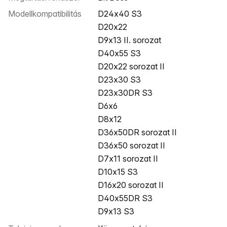
Modellkompatibilitás
D24x40 S3
D20x22
D9x13 II. sorozat
D40x55 S3
D20x22 sorozat II
D23x30 S3
D23x30DR S3
D6x6
D8x12
D36x50DR sorozat II
D36x50 sorozat II
D7x11 sorozat II
D10x15 S3
D16x20 sorozat II
D40x55DR S3
D9x13 S3