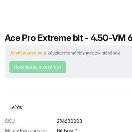
Termék neve
Ace Pro Extreme bit - 4.50-VM 6
Jelentkezzen be
a készletinformációk megtekintéséhez
Hozzáadás a kosárhoz
Válasszon ki egy lapot
SKU
296630003
Megtartási rendszer
Bit Boss™