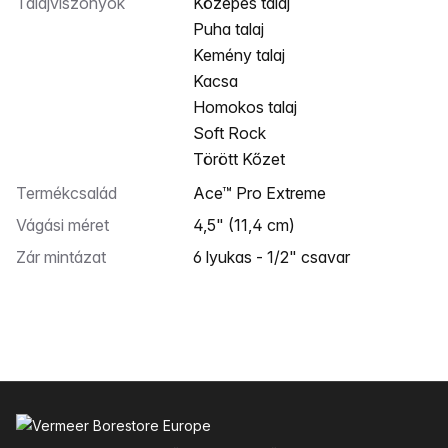
Talajviszonyok
Közepes talaj
Puha talaj
Kemény talaj
Kacsa
Homokos talaj
Soft Rock
Törött Kőzet
Termékcsalád
Ace™ Pro Extreme
Vágási méret
4,5" (11,4 cm)
Zár mintázat
6 lyukas - 1/2" csavar
Lábléc