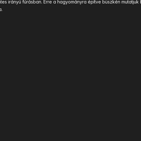
intes irányú fúrásban. Erre a hagyományra építve büszkén mutatj
a.