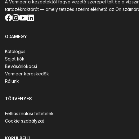
A Vermeer a kezdetektől fogva vezető szerepet tölt be a vízsz
tartozékraktárát — amely tetszés szerint elérhető az Ön számár
Facebook
Instagram
YouTube
LinkedIn
ODAMEGY
Katalógus
Saját fiók
Bevásárlókocsi
Vermeer kereskedők
Rólunk
TÖRVÉNYES
Felhasználási feltételek
Cookie szabályzat
KÖRÜLBELÜL