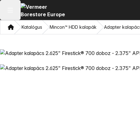
Főmenü megnyitása
Otthon
Katalógus
Mincon™ HDD kalapák
Adapter kalapács