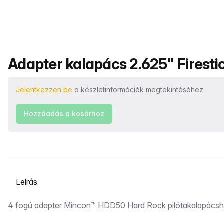
Termék neve
Adapter kalapács 2.625" Firesti
Jelentkezzen be
a készletinformációk megtekintéséhez
Hozzáadás a kosárhoz
Válasszon ki egy lapot
Leírás
4 fogú adapter Mincon™ HDD50 Hard Rock pilótakalapácsh