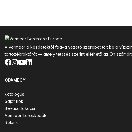
Lábléc
A Vermeer a kezdetektől fogva vezető szerepet tölt be a vízsz
tartozékraktárát — amely tetszés szerint elérhető az Ön számár
Facebook
Instagram
YouTube
LinkedIn
ODAMEGY
Katalógus
Saját fiók
Bevásárlókocsi
Vermeer kereskedők
Rólunk