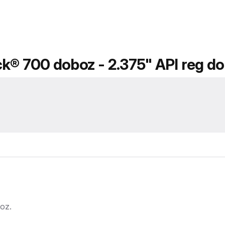
ck® 700 doboz - 2.375" API reg d
oz.