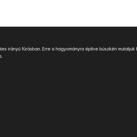
intes irányú fúrásban. Erre a hagyományra építve büszkén mutatj
a.