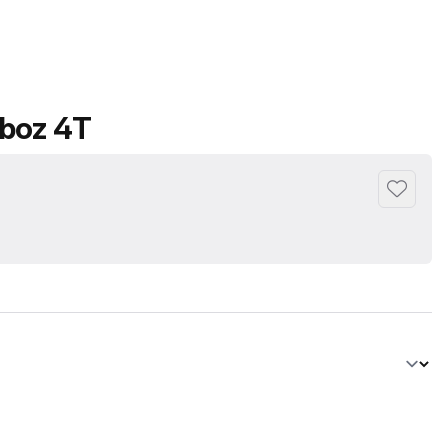
oboz 4T
Hozzáad