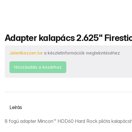
Termék neve
Adapter kalapács 2.625" Firesti
Jelentkezzen be
a készletinformációk megtekintéséhez
Hozzáadás a kosárhoz
Válasszon ki egy lapot
Leírás
8 fogú adapter Mincon™ HDD60 Hard Rock pilóta kalapács