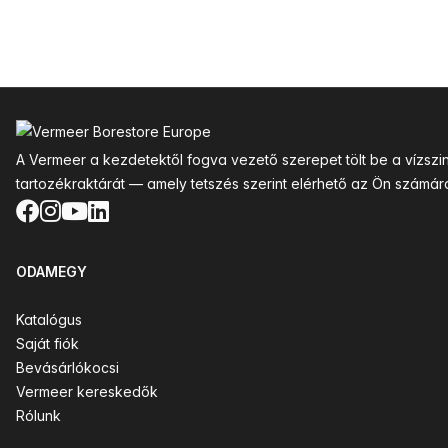
Lábléc
A Vermeer a kezdetektől fogva vezető szerepet tölt be a vízsz
tartozékraktárát — amely tetszés szerint elérhető az Ön számár
Facebook
Instagram
YouTube
LinkedIn
ODAMEGY
Katalógus
Saját fiók
Bevásárlókocsi
Vermeer kereskedők
Rólunk