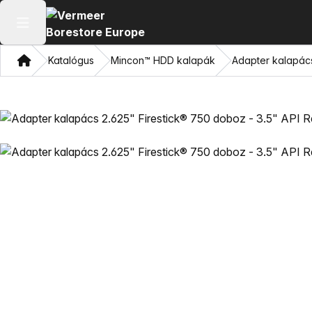
Főmenü megnyitása
Otthon
Katalógus
Mincon™ HDD kalapák
Adapter kalapács