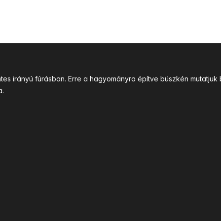
intes irányú fúrásban. Erre a hagyományra építve büszkén mutatj
a.