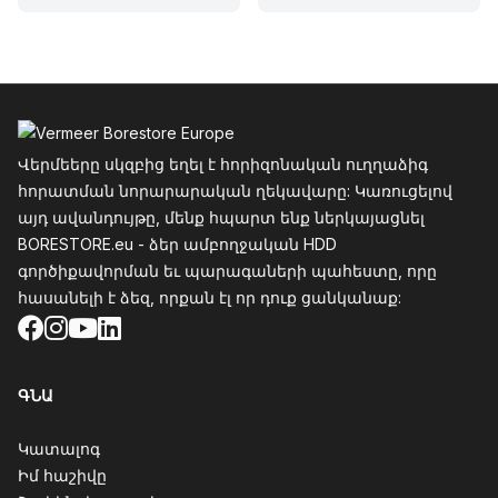
Ֆուտեր
Վերմեերը սկզբից եղել է հորիզոնական ուղղաձիգ
հորատման նորարարական ղեկավարը: Կառուցելով
այդ ավանդույթը, մենք հպարտ ենք ներկայացնել
BORESTORE.eu - ձեր ամբողջական HDD
գործիքավորման եւ պարագաների պահեստը, որը
հասանելի է ձեզ, որքան էլ որ դուք ցանկանաք:
Facebook
Instagram
YouTube
LinkedIn
ԳՆԱ
Կատալոգ
Իմ հաշիվը