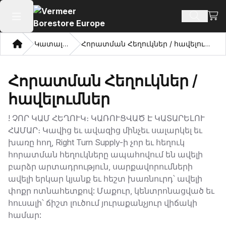
Դիտ
Որոնմ
Բաց հիմնական մենյու
Տուն
Կատալոգ
Հորատման Հեղուկներ / հավելումներ
Հորատման Հեղուկներ /
հավելումներ
!
ՉՈՐ ԿԱՄ ՀԵՂՈՒԿ։ ԿԱՌՈՒՑՎԱԾ Է ԿԱՏԱՐԵԼՈՒ
ՀԱՄԱՐ։ Կավից եւ ավազից մինչեւ սալարկել եւ
խառը հող, Right Turn Supply-ի չոր եւ հեղուկ
հորատման հեղուկները ապահովում են ավելի
բարձր արտադրություն, սարքավորումների
ավելի երկար կյանք եւ հեշտ խառնուրդ՝ ավելի
փոքր ոտնահետքով: Մաքուր, կենտրոնացված եւ
հուսալի՝ ճիշտ լուծում յուրաքանչյուր վիճակի
համար: