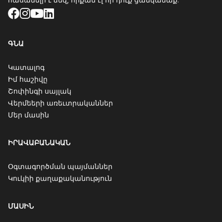
Facebook
Instagram
YouTube
LinkedIn
ԳՆԱ
Կատալոգ
Իմ հաշիվը
Շոփինգի սայլակ
Վերմեերի առեւտրականներ
Մեր մասին
ԻՐԱՎԱԲԱՆԱԿԱՆ
Օգտագործման պայմաններ
Կուկիի քաղաքականություն
ՄԱՍԻՆ