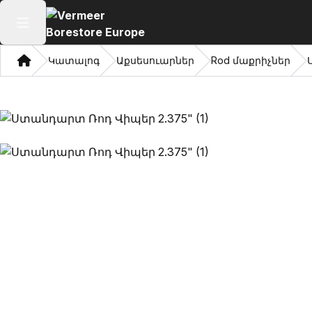
Բաց հիմնական մենյու
Տուն
Կատալոգ
Աքսեսուարներ
Rod մաքրիչներ