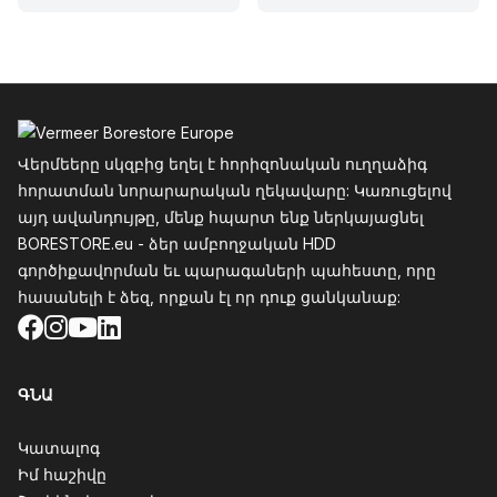
Ֆուտեր
Վերմեերը սկզբից եղել է հորիզոնական ուղղաձիգ
հորատման նորարարական ղեկավարը: Կառուցելով
այդ ավանդույթը, մենք հպարտ ենք ներկայացնել
BORESTORE.eu - ձեր ամբողջական HDD
գործիքավորման եւ պարագաների պահեստը, որը
հասանելի է ձեզ, որքան էլ որ դուք ցանկանաք:
Facebook
Instagram
YouTube
LinkedIn
ԳՆԱ
Կատալոգ
Իմ հաշիվը