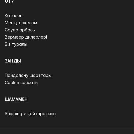
ӨТУ
Каталог
Менің тіркелгім
Сауда арбасы
Вермеер дилерлері
Біз туралы
ЗАҢДЫ
Пайдалану шарттары
Cookie саясаты
ШАМАМЕН
Shipping > қайтаратыны