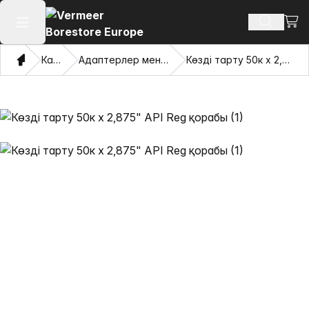
Сауд
Іздеу өн
Негізгі мәзірді ашу
Үй
Каталог
Адаптерлер мен тартатын көздер
Көзді тарту 50к х 2,875" API Reg қорабы