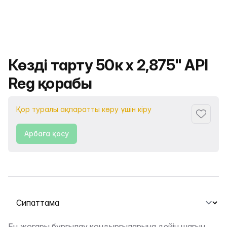
Өнімнің атауы
Көзді тарту 50к х 2,875" API
Reg қорабы
Қор туралы ақпаратты көру үшін кіру
Сүйіктіс
Арбаға қосу
Қойындыны таңдау
Ең жоғары бұрғылау қондырғыларына дейін шағын