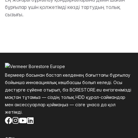
Сипаттама
бұрғылар үшін қолжетімді көзді тартудың толық
сызығы.
Төменгі колонтитул
Вермеер басынан бастап көлденең бағыттағы бұрғылау
бойынша инновациялық көшбасшы болып келеді. Осы
дәстүрге сүйене отырып, біз BORESTORE.eu енгізгенімізді
мақтан тұтамыз — сіздің толық HDD құрал-саймандар
мен аксессуарлар қоймаңыз — сізге ұнаса да қол
жетімді.
Facebook
Instagram
YouTube
LinkedIn