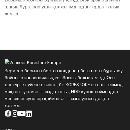
Сипаттама
шағын бұрғылар үшін қолжетімді адаптердің толық
желісі.
Төменгі колонтитул
Вермеер басынан бастап көлденең бағыттағы бұрғылау
бойынша инновациялық көшбасшы болып келеді. Осы
дәстүрге сүйене отырып, біз BORESTORE.eu енгізгенімізді
мақтан тұтамыз — сіздің толық HDD құрал-саймандар
мен аксессуарлар қоймаңыз — сізге ұнаса да қол
жетімді.
Facebook
Instagram
YouTube
LinkedIn