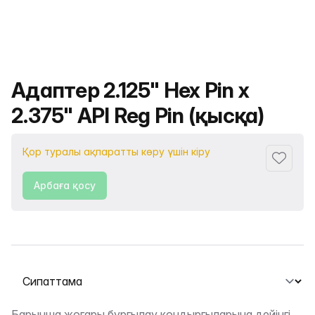
Өнімнің атауы
Адаптер 2.125" Hex Pin x
2.375" API Reg Pin (қысқа)
Қор туралы ақпаратты көру үшін кіру
Сүйіктіс
Арбаға қосу
Қойындыны таңдау
Барынша жоғары бұрғылау қондырғыларына дейінгі