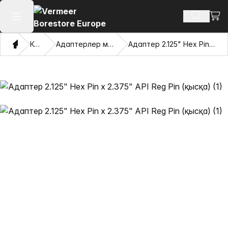
Сауд
Іздеу өн
Негізгі мәзірді ашу
Үй
Каталог
Адаптерлер мен тартатын көздер
Адаптер 2.125" Hex Pin x 2.375" API Reg Pin (қысқа)