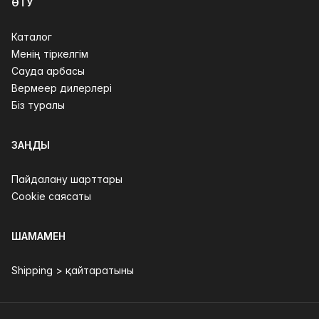
ӨТУ
Каталог
Менің тіркелгім
Сауда арбасы
Вермеер дилерлері
Біз туралы
ЗАҢДЫ
Пайдалану шарттары
Cookie саясаты
ШАМАМЕН
Shipping > қайтаратыны