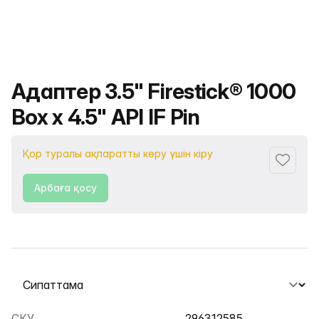
Өнімнің атауы
Адаптер 3.5" Firestick® 1000
Box x 4.5" API IF Pin
Қор туралы ақпаратты көру үшін кіру
Сүйіктіс
Арбаға қосу
Қойындыны таңдау
СКУ
296312585