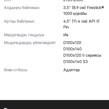
Алдыңғы байланыс
3.5" (8.9 см) Firestick®
1000 қорабы
Артқы байланыс
4.5" (11.4 см) API IF
Pin
Мердігердің таңдауы
Иә
Модельдердің үйлесімділігі
D100x120
D100x140
D100x120 II сериясы
D100x140 S3
Өнім отбасы
Адаптер
Төменгі колонтитул