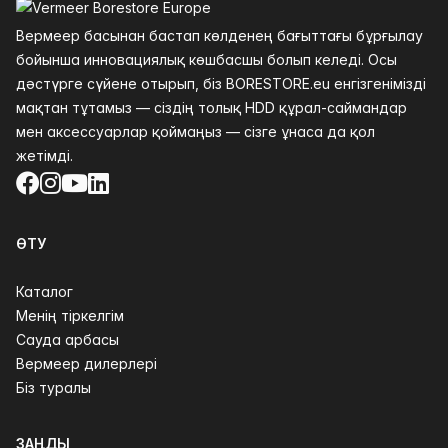
Вермеер басынан бастап көлденең бағыттағы бұрғылау
бойынша инновациялық көшбасшы болып келеді. Осы
дәстүрге сүйене отырып, біз BORESTORE.eu енгізгенімізді
мақтан тұтамыз — сіздің толық HDD құрал-саймандар
мен аксессуарлар қоймаңыз — сізге ұнаса да қол
жетімді.
Facebook
Instagram
YouTube
LinkedIn
ӨТУ
Каталог
Менің тіркелгім
Сауда арбасы
Вермеер дилерлері
Біз туралы
ЗАҢДЫ