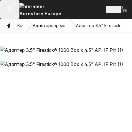
Сауд
Іздеу өн
Негізгі мәзірді ашу
Үй
Каталог
Адаптерлер мен тартатын көздер
Адаптер 3.5" Firestick® 1000 Box x 4.5" API IF Pin