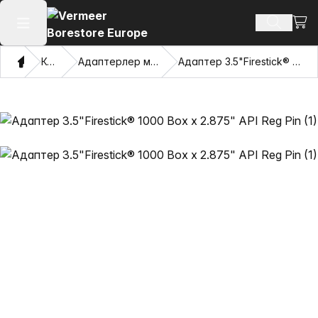
Сауд
Іздеу өн
Негізгі мәзірді ашу
Үй
Каталог
Адаптерлер мен тартатын көздер
Адаптер 3.5"Firestick® 1000 Box x 2.875" API Reg Pin