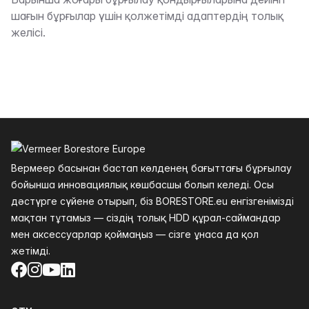
Сипаттама
шағын бұрғылар үшін қолжетімді адаптердің толық
желісі.
Төменгі колонтитул
Вермеер басынан бастап көлденең бағыттағы бұрғылау
бойынша инновациялық көшбасшы болып келеді. Осы
дәстүрге сүйене отырып, біз BORESTORE.eu енгізгенімізді
мақтан тұтамыз — сіздің толық HDD құрал-саймандар
мен аксессуарлар қоймаңыз — сізге ұнаса да қол
жетімді.
Facebook
Instagram
YouTube
LinkedIn