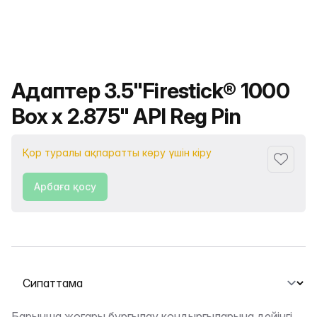
Өнімнің атауы
Адаптер 3.5"Firestick® 1000
Box x 2.875" API Reg Pin
Қор туралы ақпаратты көру үшін кіру
Сүйіктіс
Арбаға қосу
Қойындыны таңдау
Барынша жоғары бұрғылау қондырғыларына дейінгі