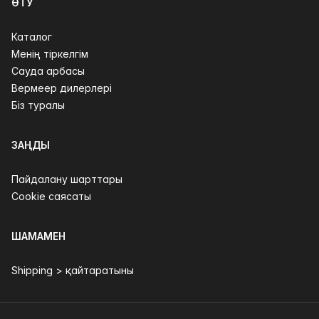
ӨТУ
Каталог
Менің тіркелгім
Сауда арбасы
Вермеер дилерлері
Біз туралы
ЗАҢДЫ
Пайдалану шарттары
Cookie саясаты
ШАМАМЕН
Shipping > қайтаратыны