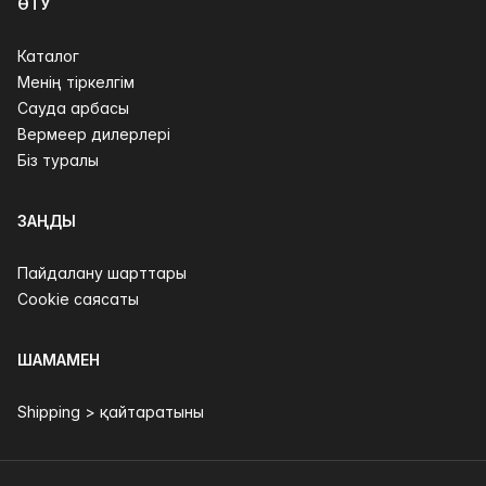
ӨТУ
Каталог
Менің тіркелгім
Сауда арбасы
Вермеер дилерлері
Біз туралы
ЗАҢДЫ
Пайдалану шарттары
Cookie саясаты
ШАМАМЕН
Shipping > қайтаратыны