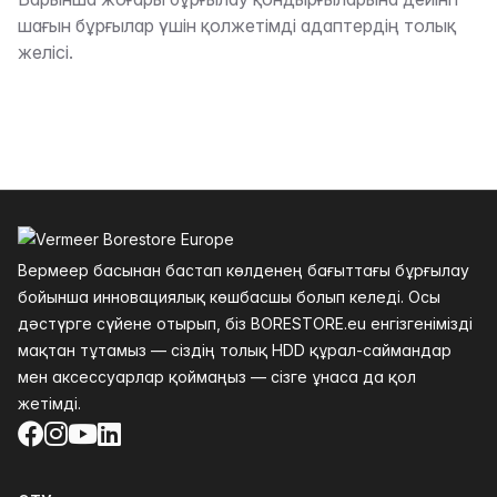
Сипаттама
шағын бұрғылар үшін қолжетімді адаптердің толық
желісі.
Төменгі колонтитул
Вермеер басынан бастап көлденең бағыттағы бұрғылау
бойынша инновациялық көшбасшы болып келеді. Осы
дәстүрге сүйене отырып, біз BORESTORE.eu енгізгенімізді
мақтан тұтамыз — сіздің толық HDD құрал-саймандар
мен аксессуарлар қоймаңыз — сізге ұнаса да қол
жетімді.
Facebook
Instagram
YouTube
LinkedIn