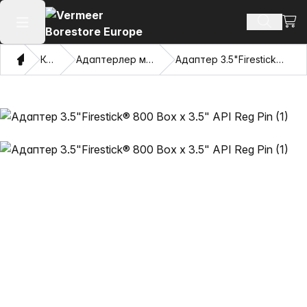
Сауд
Іздеу өн
Негізгі мәзірді ашу
Үй
Каталог
Адаптерлер мен тартатын көздер
Адаптер 3.5"Firestick® 800 Box x 3.5" API Reg Pin