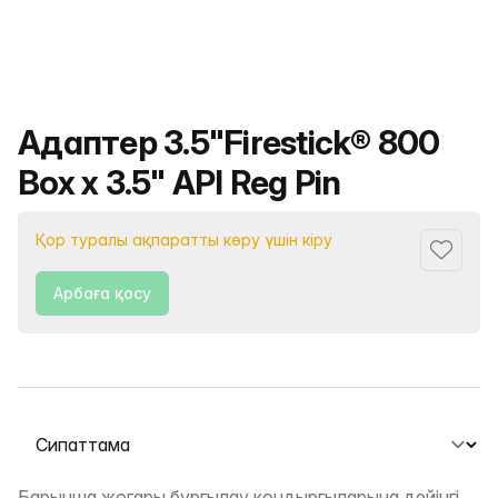
Өнімнің атауы
Адаптер 3.5"Firestick® 800
Box x 3.5" API Reg Pin
Қор туралы ақпаратты көру үшін кіру
Сүйіктіс
Арбаға қосу
Қойындыны таңдау
Барынша жоғары бұрғылау қондырғыларына дейінгі