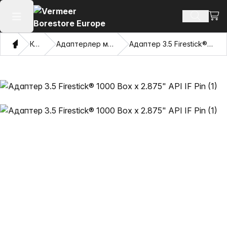
Сауд
Іздеу өн
Негізгі мәзірді ашу
Үй
Каталог
Адаптерлер мен тартатын көздер
Адаптер 3.5 Firestick® 1000 Box x 2.875" API IF Pin