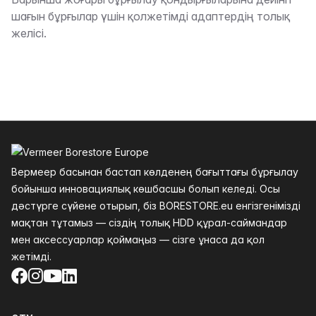
Сипаттама
шағын бұрғылар үшін қолжетімді адаптердің толық
желісі.
Төменгі колонтитул
Вермеер басынан бастап көлденең бағыттағы бұрғылау
бойынша инновациялық көшбасшы болып келеді. Осы
дәстүрге сүйене отырып, біз BORESTORE.eu енгізгенімізді
мақтан тұтамыз — сіздің толық HDD құрал-саймандар
мен аксессуарлар қоймаңыз — сізге ұнаса да қол
жетімді.
Facebook
Instagram
YouTube
LinkedIn