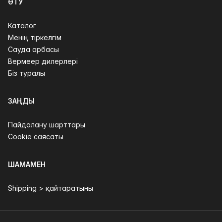
ӨТУ
Каталог
Менің тіркелгім
Сауда арбасы
Вермеер дилерлері
Біз туралы
ЗАҢДЫ
Пайдалану шарттары
Cookie саясаты
ШАМАМЕН
Shipping > қайтаратыны