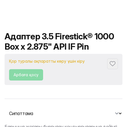
Өнімнің атауы
Адаптер 3.5 Firestick® 1000
Box x 2.875" API IF Pin
Қор туралы ақпаратты көру үшін кіру
Сүйіктіс
Арбаға қосу
Қойындыны таңдау
Барынша жоғары бұрғылау қондырғыларына дейінгі