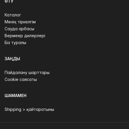
ӨТУ
Каталог
Менің тіркелгім
Сауда арбасы
Вермеер дилерлері
Біз туралы
ЗАҢДЫ
Пайдалану шарттары
Cookie саясаты
ШАМАМЕН
Shipping > қайтаратыны