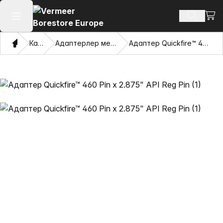
Сауд
Іздеу өн
Негізгі мәзірді ашу
Үй
Каталог
Адаптерлер мен тартатын көздер
Адаптер Quickfire™ 460 Pin x 2.875" API Reg Pin