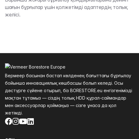
Сипаттама
шағын бұрғылар үшін қолжетімді адаптердің толық
желісі.
Төменгі колонтитул
Вермеер басынан бастап көлденең бағыттағы бұрғылау
бойынша инновациялық көшбасшы болып келеді. Осы
дәстүрге сүйене отырып, біз BORESTORE.eu енгізгенімізді
мақтан тұтамыз — сіздің толық HDD құрал-саймандар
мен аксессуарлар қоймаңыз — сізге ұнаса да қол
жетімді.
Facebook
Instagram
YouTube
LinkedIn