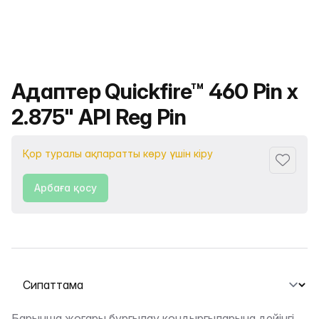
Өнімнің атауы
Адаптер Quickfire™ 460 Pin x
2.875" API Reg Pin
Қор туралы ақпаратты көру үшін кіру
Сүйіктіс
Арбаға қосу
Қойындыны таңдау
Барынша жоғары бұрғылау қондырғыларына дейінгі