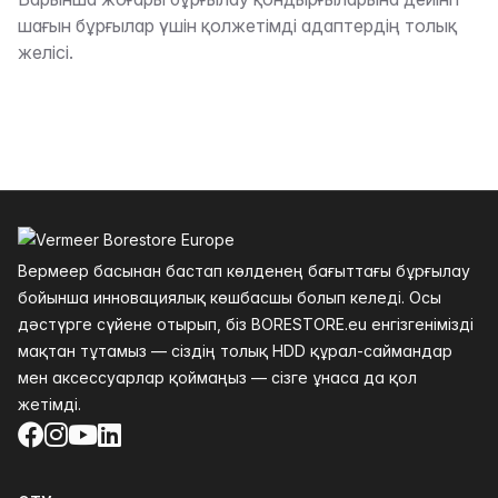
Сипаттама
шағын бұрғылар үшін қолжетімді адаптердің толық
желісі.
Төменгі колонтитул
Вермеер басынан бастап көлденең бағыттағы бұрғылау
бойынша инновациялық көшбасшы болып келеді. Осы
дәстүрге сүйене отырып, біз BORESTORE.eu енгізгенімізді
мақтан тұтамыз — сіздің толық HDD құрал-саймандар
мен аксессуарлар қоймаңыз — сізге ұнаса да қол
жетімді.
Facebook
Instagram
YouTube
LinkedIn