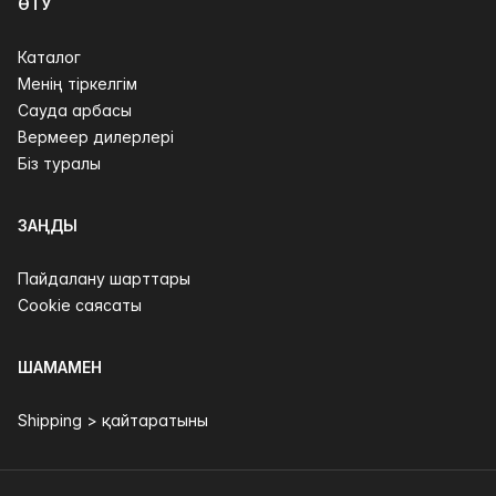
ӨТУ
Каталог
Менің тіркелгім
Сауда арбасы
Вермеер дилерлері
Біз туралы
ЗАҢДЫ
Пайдалану шарттары
Cookie саясаты
ШАМАМЕН
Shipping > қайтаратыны