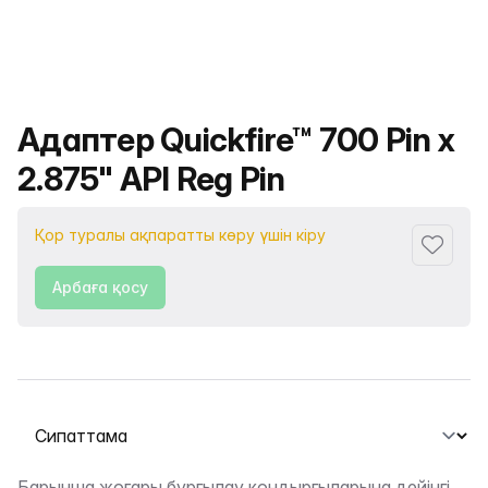
Өнімнің атауы
Адаптер Quickfire™ 700 Pin x
2.875" API Reg Pin
Қор туралы ақпаратты көру үшін кіру
Сүйіктіс
Арбаға қосу
Қойындыны таңдау
Барынша жоғары бұрғылау қондырғыларына дейінгі