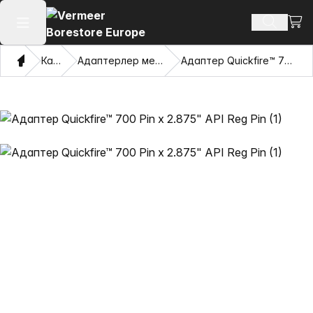
Сауд
Іздеу өн
Негізгі мәзірді ашу
Үй
Каталог
Адаптерлер мен тартатын көздер
Адаптер Quickfire™ 700 Pin x 2.875" API Reg Pin