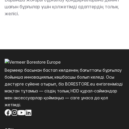
Сипаттама
шағын бұрғылар үшін қолжетімді адаптердің толық
желісі.
Төменгі колонтитул
Вермеер басынан бастап көлденең бағыттағы бұрғылау
бойынша инновациялық көшбасшы болып келеді. Осы
дәстүрге сүйене отырып, біз BORESTORE.eu енгізгенімізді
мақтан тұтамыз — сіздің толық HDD құрал-саймандар
мен аксессуарлар қоймаңыз — сізге ұнаса да қол
жетімді.
Facebook
Instagram
YouTube
LinkedIn