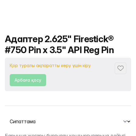
Өнімнің атауы
Адаптер 2.625" Firestick®
#750 Pin x 3.5" API Reg Pin
Қор туралы ақпаратты көру үшін кіру
Сүйіктіс
Арбаға қосу
Қойындыны таңдау
Барынша жоғары бұрғылау қондырғыларына дейінгі