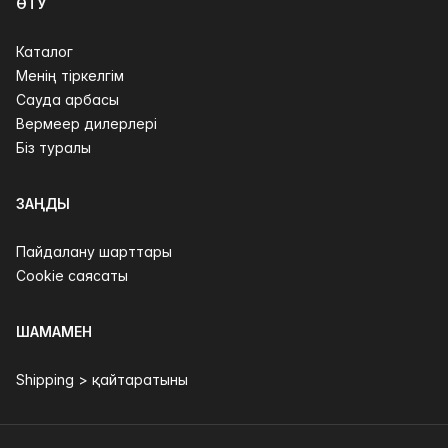
ӨТУ
Каталог
Менің тіркелгім
Сауда арбасы
Вермеер дилерлері
Біз туралы
ЗАҢДЫ
Пайдалану шарттары
Cookie саясаты
ШАМАМЕН
Shipping > қайтаратыны