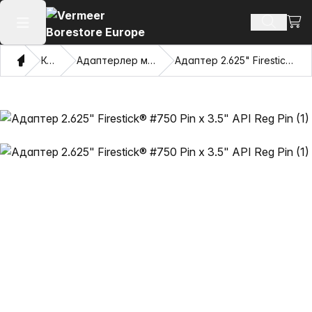
Сауд
Іздеу өн
Негізгі мәзірді ашу
Үй
Каталог
Адаптерлер мен тартатын көздер
Адаптер 2.625" Firestick® #750 Pin x 3.5" API Reg Pin