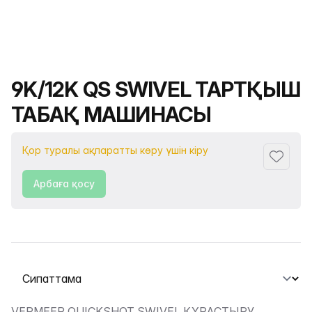
Өнімнің атауы
9K/12K QS SWIVEL ТАРТҚЫШ
ТАБАҚ МАШИНАСЫ
Қор туралы ақпаратты көру үшін кіру
Сүйіктіс
Арбаға қосу
Қойындыны таңдау
VERMEER QUICKSHOT SWIVEL ҚҰРАСТЫРУ