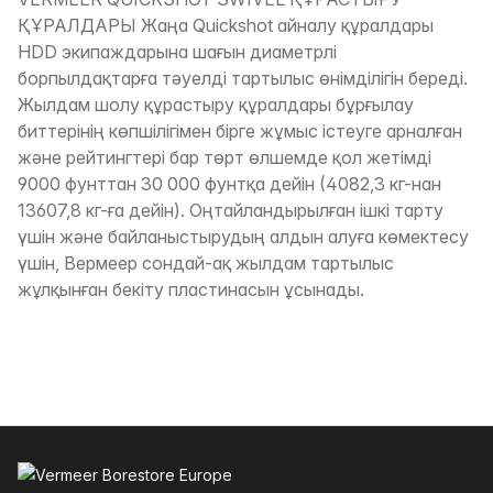
Сипаттама
ҚҰРАЛДАРЫ Жаңа Quickshot айналу құралдары
HDD экипаждарына шағын диаметрлі
борпылдақтарға тәуелді тартылыс өнімділігін береді.
Жылдам шолу құрастыру құралдары бұрғылау
биттерінің көпшілігімен бірге жұмыс істеуге арналған
және рейтингтері бар төрт өлшемде қол жетімді
9000 фунттан 30 000 фунтқа дейін (4082,3 кг-нан
13607,8 кг-ға дейін). Оңтайландырылған iшкi тарту
үшiн және байланыстырудың алдын алуға көмектесу
үшiн, Вермеер сондай-ақ жылдам тартылыс
жұлқынған бекіту пластинасын ұсынады.
Төменгі колонтитул