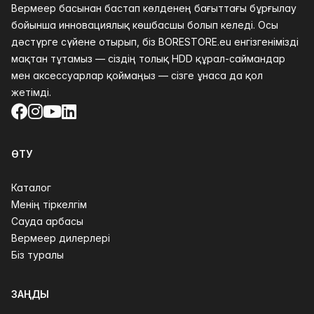
Вермеер басынан бастап көлденең бағыттағы бұрғылау
бойынша инновациялық көшбасшы болып келеді. Осы
дәстүрге сүйене отырып, біз BORESTORE.eu енгізгенімізді
мақтан тұтамыз — сіздің толық HDD құрал-саймандар
мен аксессуарлар қоймаңыз — сізге ұнаса да қол
жетімді.
Facebook
Instagram
YouTube
LinkedIn
ӨТУ
Каталог
Менің тіркелгім
Сауда арбасы
Вермеер дилерлері
Біз туралы
ЗАҢДЫ