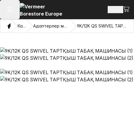
Сауд
Іздеу өн
Негізгі мәзірді ашу
Үй
Каталог
Адаптерлер мен тартатын көздер
9K/12K QS SWIVEL ТАРТҚЫШ ТАБАҚ МАШИНАСЫ