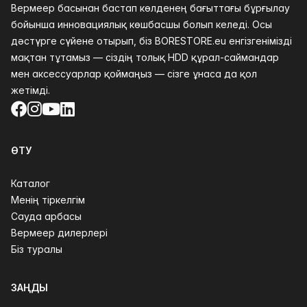
Вермеер басынан бастап көлденең бағыттағы бұрғылау
бойынша инновациялық көшбасшы болып келеді. Осы
дәстүрге сүйене отырып, біз BORESTORE.eu енгізгенімізді
мақтан тұтамыз — сіздің толық HDD құрал-саймандар
мен аксессуарлар қоймаңыз — сізге ұнаса да қол
жетімді.
Facebook
Instagram
YouTube
LinkedIn
ӨТУ
Каталог
Менің тіркелгім
Сауда арбасы
Вермеер дилерлері
Біз туралы
ЗАҢДЫ