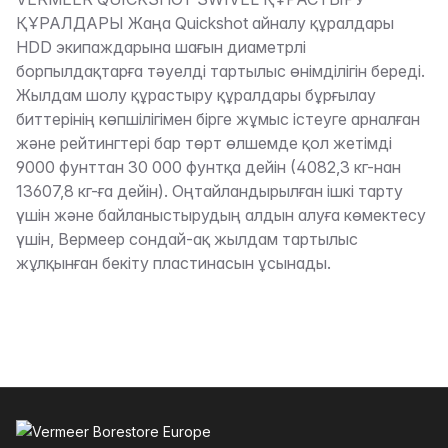
Сипаттама
ҚҰРАЛДАРЫ Жаңа Quickshot айналу құралдары
HDD экипаждарына шағын диаметрлі
борпылдақтарға тәуелді тартылыс өнімділігін береді.
Жылдам шолу құрастыру құралдары бұрғылау
биттерінің көпшілігімен бірге жұмыс істеуге арналған
және рейтингтері бар төрт өлшемде қол жетімді
9000 фунттан 30 000 фунтқа дейін (4082,3 кг-нан
13607,8 кг-ға дейін). Оңтайландырылған iшкi тарту
үшiн және байланыстырудың алдын алуға көмектесу
үшiн, Вермеер сондай-ақ жылдам тартылыс
жұлқынған бекіту пластинасын ұсынады.
Төменгі колонтитул