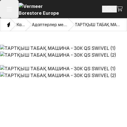
Сауд
Іздеу өн
Негізгі мәзірді ашу
Үй
Каталог
Адаптерлер мен тартатын көздер
ТАРТҚЫШ ТАБАҚ МАШИНА - 30К QS SWIVEL