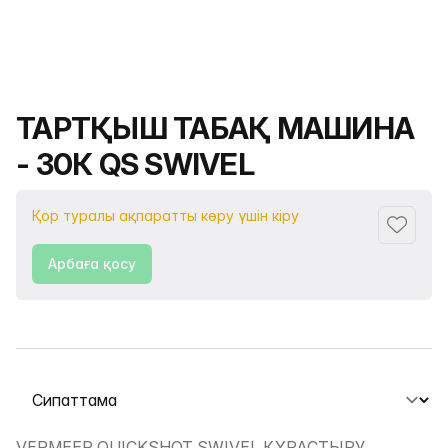
Өнімнің атауы
ТАРТҚЫШ ТАБАҚ МАШИНА
- 30К QS SWIVEL
Қор туралы ақпаратты көру үшін кіру
Сүйіктіс
Арбаға қосу
Қойындыны таңдау
VERMEER QUICKSHOT SWIVEL ҚҰРАСТЫРУ