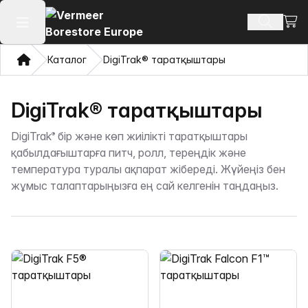
Сауд
Іздеу өн
Негізгі мәзірді ашу
Үй
Каталог
DigiTrak® таратқыштары
DigiTrak® таратқыштары
DigiTrak
бір және көп жиілікті таратқыштары
®
қабылдағыштарға питч, ролл, тереңдік және
температура туралы ақпарат жібереді. Жүйеңіз бен
жұмыс талаптарыңызға ең сай келгенін таңдаңыз.