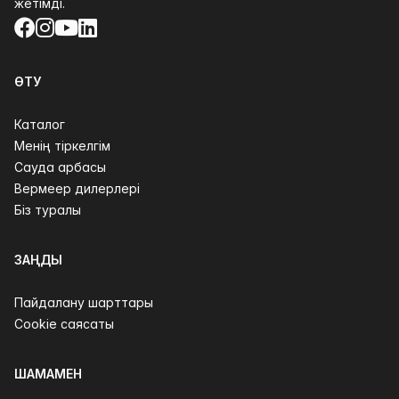
жетімді.
Facebook
Instagram
YouTube
LinkedIn
ӨТУ
Каталог
Менің тіркелгім
Сауда арбасы
Вермеер дилерлері
Біз туралы
ЗАҢДЫ
Пайдалану шарттары
Cookie саясаты
ШАМАМЕН