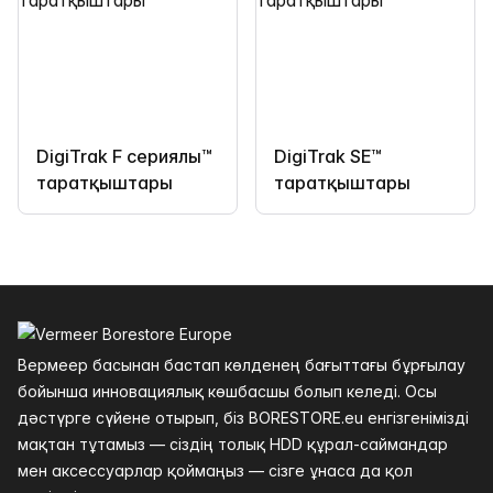
DigiTrak F сериялы™
DigiTrak SE™
таратқыштары
таратқыштары
Төменгі колонтитул
Вермеер басынан бастап көлденең бағыттағы бұрғылау
бойынша инновациялық көшбасшы болып келеді. Осы
дәстүрге сүйене отырып, біз BORESTORE.eu енгізгенімізді
мақтан тұтамыз — сіздің толық HDD құрал-саймандар
мен аксессуарлар қоймаңыз — сізге ұнаса да қол