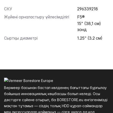
СКУ
296339218
Жүйені орналастыру үйлесімділігі
F5®
15" (38,1 см)
зонд
Сыртқы диаметрі
1.25" (3.2 см)
Төменгі колонтитул
Вермеер басынан бастап көлденең бағыттағы бұрғылау
бойынша инновациялық көшбасшы болып келеді. Осы
дәстүрге сүйене отырып, біз BORESTORE.eu енгізгенімізді
мақтан тұтамыз — сіздің толық HDD құрал-саймандар
мен аксессуарлар қоймаңыз — сізге ұнаса да қол