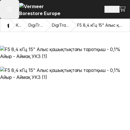
Сауд
Іздеу өн
Негізгі мәзірді ашу
Үй
Каталог
DigiTrak® таратқыштары
DigiTrak F5® таратқыштары
F5 8,4 кГц 15" Алыс қашықтықтағы таратқыш - 0,1% Айыр - Аймақ УК3