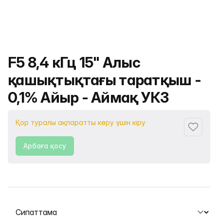
Өнімнің атауы
F5 8,4 кГц 15" Алыс
қашықтықтағы таратқыш -
0,1% Айыр - Аймақ УК3
Қор туралы ақпаратты көру үшін кіру
Сүйіктіс
Арбаға қосу
Қойындыны таңдау