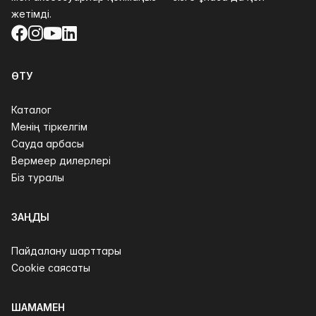
жетімді.
Facebook
Instagram
YouTube
LinkedIn
ӨТУ
Каталог
Менің тіркелгім
Сауда арбасы
Вермеер дилерлері
Біз туралы
ЗАҢДЫ
Пайдалану шарттары
Cookie саясаты
ШАМАМЕН