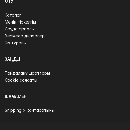
ӨТУ
Каталог
Менің тіркелгім
Сауда арбасы
Вермеер дилерлері
Біз туралы
ЗАҢДЫ
Пайдалану шарттары
Cookie саясаты
ШАМАМЕН
Shipping > қайтаратыны