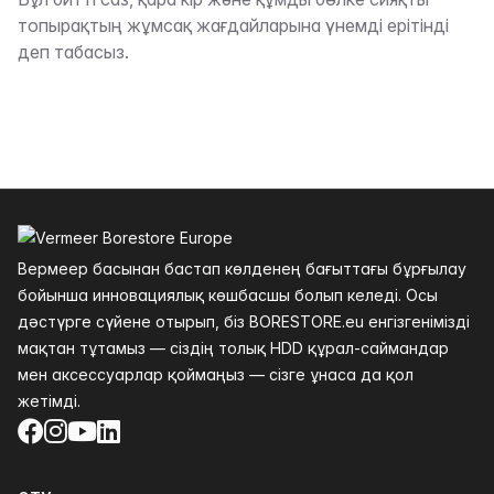
Сипаттама
топырақтың жұмсақ жағдайларына үнемді ерітінді
деп табасыз.
Төменгі колонтитул
Вермеер басынан бастап көлденең бағыттағы бұрғылау
бойынша инновациялық көшбасшы болып келеді. Осы
дәстүрге сүйене отырып, біз BORESTORE.eu енгізгенімізді
мақтан тұтамыз — сіздің толық HDD құрал-саймандар
мен аксессуарлар қоймаңыз — сізге ұнаса да қол
жетімді.
Facebook
Instagram
YouTube
LinkedIn