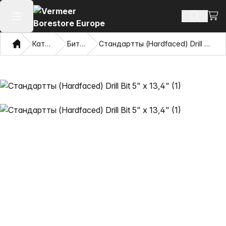
Сауд
Іздеу өн
Негізгі мәзірді ашу
Үй
Каталог
Биттер
Стандартты (Hardfaced) Drill Bit 5" х 13,4"