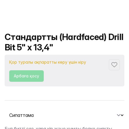
Өнімнің атауы
Стандартты (Hardfaced) Drill
Bit 5" х 13,4"
Қор туралы ақпаратты көру үшін кіру
Сүйіктіс
Арбаға қосу
Қойындыны таңдау
Бұл битті саз, қара кір және құмды бөлке сияқты