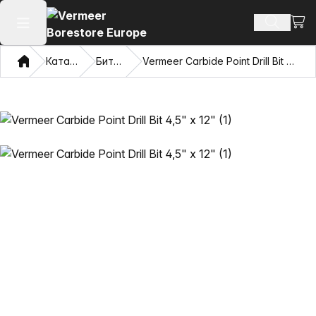
Сауд
Іздеу өн
Негізгі мәзірді ашу
Үй
Каталог
Биттер
Vermeer Carbide Point Drill Bit 4,5" х 12"