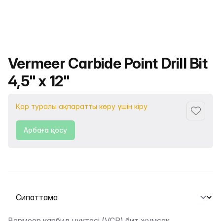
Өнімнің атауы
Vermeer Carbide Point Drill Bit
4,5" х 12"
Қор туралы ақпаратты көру үшін кіру
Сүйіктіс
Арбаға қосу
Қойындыны таңдау
Вермеер карбид нүктесі (VCP) бит жұмсақ