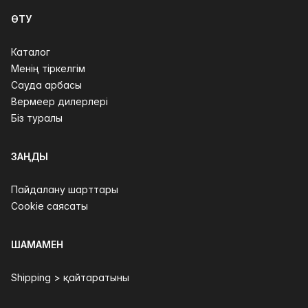
ӨТУ
Каталог
Менің тіркелгім
Сауда арбасы
Вермеер дилерлері
Біз туралы
ЗАҢДЫ
Пайдалану шарттары
Cookie саясаты
ШАМАМЕН
Shipping > қайтаратыны