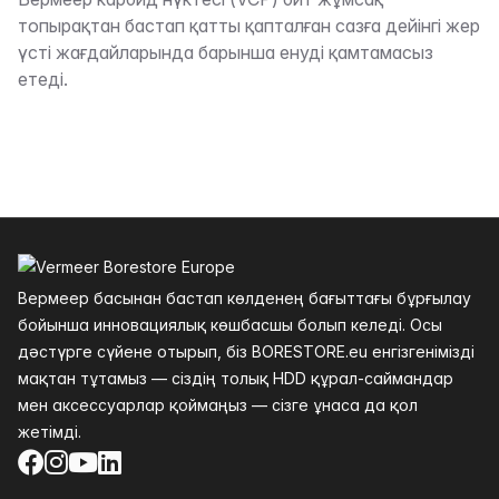
Сипаттама
топырақтан бастап қатты қапталған сазға дейінгі жер
үсті жағдайларында барынша енуді қамтамасыз
етеді.
Төменгі колонтитул
Вермеер басынан бастап көлденең бағыттағы бұрғылау
бойынша инновациялық көшбасшы болып келеді. Осы
дәстүрге сүйене отырып, біз BORESTORE.eu енгізгенімізді
мақтан тұтамыз — сіздің толық HDD құрал-саймандар
мен аксессуарлар қоймаңыз — сізге ұнаса да қол
жетімді.
Facebook
Instagram
YouTube
LinkedIn