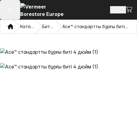
Сауд
Іздеу өн
Негізгі мәзірді ашу
Үй
Каталог
Биттер
Ace™ стандартты бұрғы биті 4 дюйм