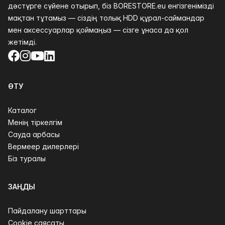
дәстүрге сүйене отырып, біз BORESTORE.eu енгізгенімізді
мақтан тұтамыз — сіздің толық HDD құрал-саймандар
мен аксессуарлар қоймаңыз — сізге ұнаса да қол
жетімді.
Facebook
Instagram
YouTube
LinkedIn
ӨТУ
Каталог
Менің тіркелгім
Сауда арбасы
Вермеер дилерлері
Біз туралы
ЗАҢДЫ
Пайдалану шарттары
Cookie саясаты