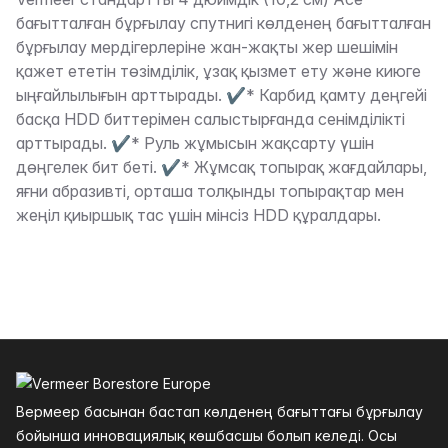
Сипаттама
бағытталған бұрғылау спутнигі көлденең бағытталған
бұрғылау мердігерлеріне жан-жақты жер шешімін
қажет ететін төзімділік, ұзақ қызмет ету және киюге
ыңғайлылығын арттырады. ✔* Карбид қамту деңгейі
басқа HDD биттерімен салыстырғанда сенімділікті
арттырады. ✔* Руль жұмысын жақсарту үшін
дөңгелек бит беті. ✔* Жұмсақ топырақ жағдайлары,
яғни абразивті, орташа толқынды топырақтар мен
жеңіл қиыршық тас үшін мінсіз HDD құралдары.
Төменгі колонтитул
Вермеер басынан бастап көлденең бағыттағы бұрғылау
бойынша инновациялық көшбасшы болып келеді. Осы