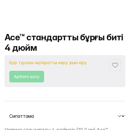
Өнімнің атауы
Ace™ стандартты бұрғы биті
4 дюйм
Қор туралы ақпаратты көру үшін кіру
Сүйіктіс
Арбаға қосу
Қойындыны таңдау
Vermeer стандартты 4 дюймдік (10,2 см) Ace™