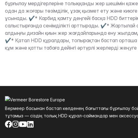
бұрғылау мердігерлеріне толыққанды жер шешімін қаже
одан да жоғары төзімділік, ұзақ қызмет ету және киюг
ұсынады. ✔* Карбид қамту деңгейі басқа HDD биттері
салыстырғанда сенімділікті арттырады. ✔* Жартылай а
алдыңғы дизайн қиын жер жағдайларында ену жылдам
✔* Қатал HDD құралдары, топырақтан бастап орташа а
құм және қатты табаға дейінгі әртүрлі жерлерді жеңуге
Төменгі колонтитул
Вермеер басынан бастап көлденең бағыттағы бұрғылау бойы
тұтамыз — сіздің толық HDD құрал-саймандар мен аксессуа
Facebook
Instagram
YouTube
LinkedIn