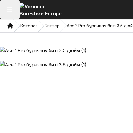
Негізгі мәзірді ашу
Үй
Каталог
Биттер
Ace™ Pro бұрғылау биті 3.5 дю