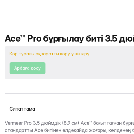
Өнімнің атауы
Ace™ Pro бұрғылау биті 3.5 д
Қор туралы ақпаратты көру үшін кіру
Арбаға қосу
Қойындыны таңдау
Сипаттама
Vermeer Pro 3.5 дюймдік (8.9 см) Ace™ бағытталған бұрғ
стандартты Ace битінен әлдеқайда жоғары, көлденең 