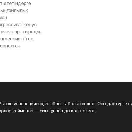
т ететіндерге
е ыңғайлылық
мен
грессивті конус
дығын арттырады.
грессивті тас,
 арналған.
нша инновациялық көшбасшы болып келеді. Осы дәстүрге сүйе
рлар қоймаңыз — сізге ұнаса да қол жетімді.