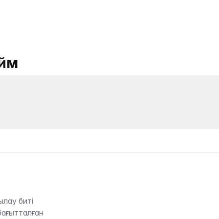
юйм
ылау биті
бағытталған