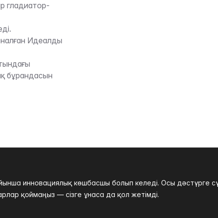
ар гладиатор-
ді.
рналған Идеалды
стындағы
ық бұрандасын
нша инновациялық көшбасшы болып келеді. Осы дәстүрге сүйе
рлар қоймаңыз — сізге ұнаса да қол жетімді.