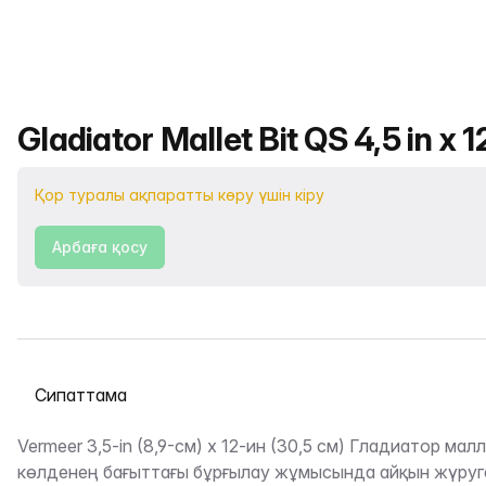
Өнімнің атауы
Gladiator Mallet Bit QS 4,5 in x 12
Қор туралы ақпаратты көру үшін кіру
Арбаға қосу
Қойындыны таңдау
Сипаттама
Vermeer 3,5-in (8,9-см) х 12-ин (30,5 см) Гладиатор мал
көлденең бағыттағы бұрғылау жұмысында айқын жүруге