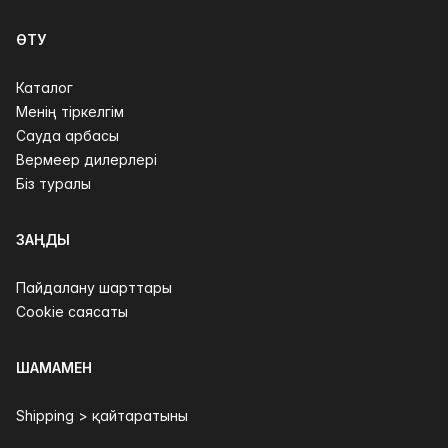
ӨТУ
Каталог
Менің тіркелгім
Сауда арбасы
Вермеер дилерлері
Біз туралы
ЗАҢДЫ
Пайдалану шарттары
Cookie саясаты
ШАМАМЕН
Shipping > қайтаратыны