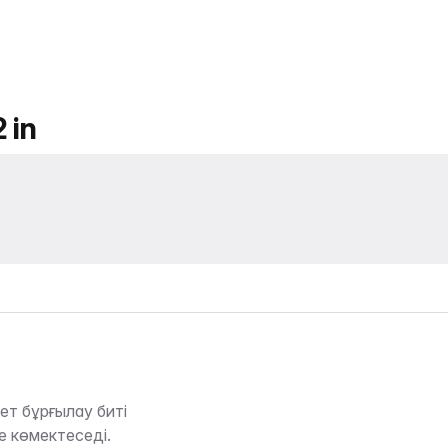
 in
лет бұрғылау биті
 көмектеседі.