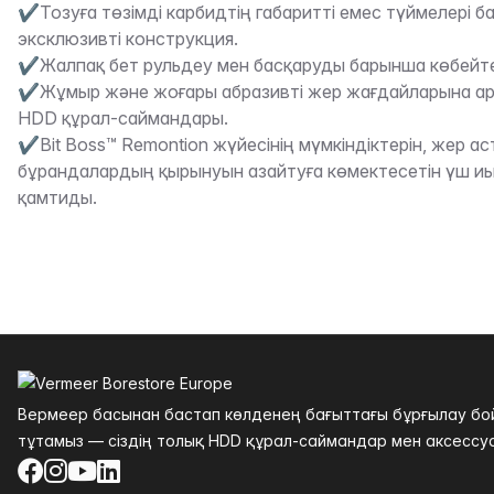
✔Тозуға төзімді карбидтің габаритті емес түймелері б
эксклюзивті конструкция.
✔Жалпақ бет рульдеу мен басқаруды барынша көбейте
✔Жұмыр және жоғары абразивті жер жағдайларына а
HDD құрал-саймандары.
✔Bit Boss™ Remontion жүйесінің мүмкіндіктерін, жер а
бұрандалардың қырынуын азайтуға көмектесетін үш и
қамтиды.
Төменгі колонтитул
Вермеер басынан бастап көлденең бағыттағы бұрғылау бойы
тұтамыз — сіздің толық HDD құрал-саймандар мен аксессуа
Facebook
Instagram
YouTube
LinkedIn