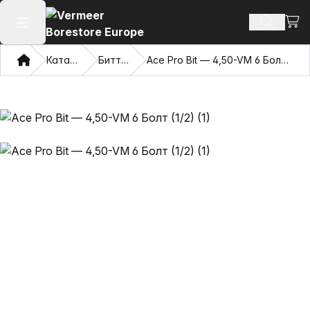
Сауд
Іздеу өн
Негізгі мәзірді ашу
Үй
Каталог
Биттер
Ace Pro Bit — 4,50-VM 6 Болт (1/2)