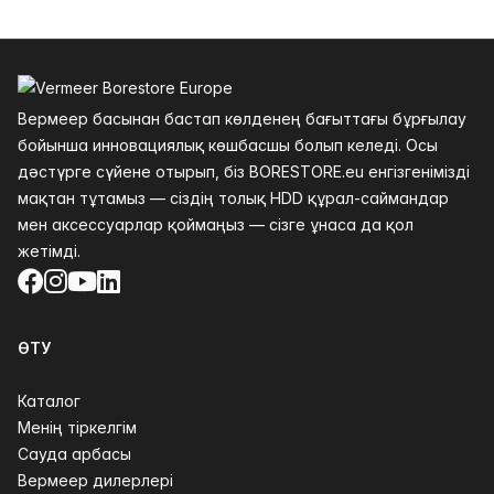
Төменгі колонтитул
Вермеер басынан бастап көлденең бағыттағы бұрғылау
бойынша инновациялық көшбасшы болып келеді. Осы
дәстүрге сүйене отырып, біз BORESTORE.eu енгізгенімізді
мақтан тұтамыз — сіздің толық HDD құрал-саймандар
мен аксессуарлар қоймаңыз — сізге ұнаса да қол
жетімді.
Facebook
Instagram
YouTube
LinkedIn
ӨТУ
Каталог
Менің тіркелгім
Сауда арбасы
Вермеер дилерлері