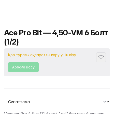
Өнімнің атауы
Ace Pro Bit — 4,50-VM 6 Болт
(1/2)
Қор туралы ақпаратты көру үшін кіру
Сүйіктіс
Арбаға қосу
Қойындыны таңдау
Vermeer Pro 4.5-in (11,4-см) Ace™ бағытты бұрғылау