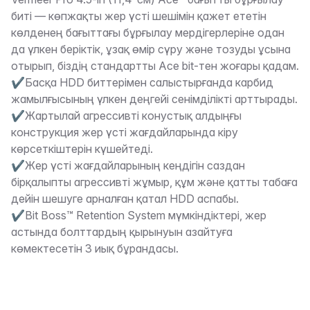
Сипаттама
биті — көпжақты жер үсті шешімін қажет ететін
көлденең бағыттағы бұрғылау мердігерлеріне одан
да үлкен беріктік, ұзақ өмір сүру және тозуды ұсына
отырып, біздің стандартты Ace bit-тен жоғары қадам.
✔Басқа HDD биттерімен салыстырғанда карбид
жамылғысының үлкен деңгейі сенімділікті арттырады.
✔Жартылай агрессивті конустық алдыңғы
конструкция жер үсті жағдайларында кіру
көрсеткіштерін күшейтеді.
✔Жер үсті жағдайларының кеңдігін саздан
бірқалыпты агрессивті жұмыр, құм және қатты табаға
дейін шешуге арналған қатал HDD аспабы.
✔Bit Boss™ Retention System мүмкіндіктері, жер
астында болттардың қырынуын азайтуға
көмектесетін 3 иық бұрандасы.