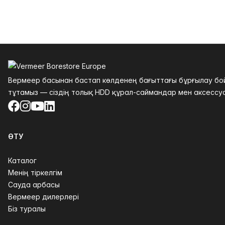
Төменгі колонтитул
Вермеер басынан бастап көлденең бағыттағы бұрғылау бойы
тұтамыз — сіздің толық HDD құрал-саймандар мен аксессуа
Facebook
Instagram
YouTube
LinkedIn
ӨТУ
Каталог
Менің тіркелгім
Сауда арбасы
Вермеер дилерлері
Біз туралы