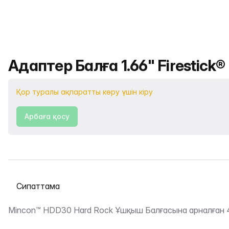
Өнімнің атауы
Адаптер Балға 1.66" Firestick®
Қор туралы ақпаратты көру үшін кіру
Арбаға қосу
Қойындыны таңдау
Сипаттама
Mincon™ HDD30 Hard Rock Ұшқыш Балғасына арналған 4 