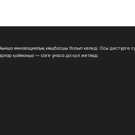
нша инновациялық көшбасшы болып келеді. Осы дәстүрге сүйе
рлар қоймаңыз — сізге ұнаса да қол жетімді.