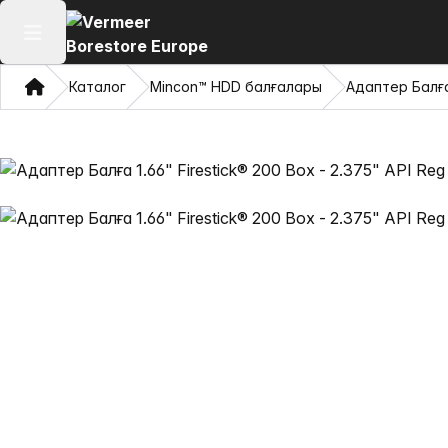
Негізгі мәзірді ашу
Үй
Каталог
Mincon™ HDD балғалары
Адаптер Балға 