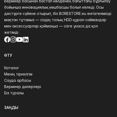
Вермеер басынан бастап көлденең бағыттағы бұрғылау
бойынша инновациялық көшбасшы болып келеді. Осы
дәстүрге сүйене отырып, біз BORESTORE.eu енгізгенімізді
мақтан тұтамыз — сіздің толық HDD құрал-саймандар
мен аксессуарлар қоймаңыз — сізге ұнаса да қол
жетімді.
Facebook
Instagram
YouTube
LinkedIn
ӨТУ
Каталог
Менің тіркелгім
Сауда арбасы
Вермеер дилерлері
Біз туралы
ЗАҢДЫ