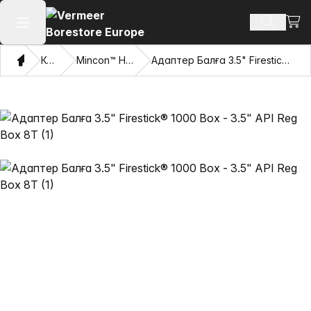
Сауд
Іздеу өн
Негізгі мәзірді ашу
Үй
Каталог
Mincon™ HDD балғалары
Адаптер Балға 3.5" Firestick® 1000 Box - 3.5" API Reg Box 8T