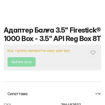
Өнімнің атауы
Адаптер Балға 3.5" Firestick®
1000 Box - 3.5" API Reg Box 8T
Қор туралы ақпаратты көру үшін кіру
Сүйіктіс
Арбаға қосу
Қойындыны таңдау
СКУ
296482932