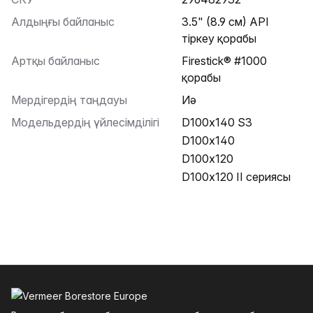
Алдыңғы байланыс
3.5" (8.9 см) API
тіркеу қорабы
Артқы байланыс
Firestick® #1000
қорабы
Мердігердің таңдауы
Иә
Модельдердің үйлесімділігі
D100x140 S3
D100x140
D100x120
D100x120 II сериясы
Төменгі колонтитул