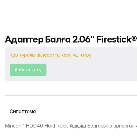
Өнімнің атауы
Адаптер Балға 2.06" Firestick®
Қор туралы ақпаратты көру үшін кіру
Арбаға қосу
Қойындыны таңдау
Сипаттама
Mincon™ HDD40 Hard Rock Ұшқыш Балғасына арналған 4 