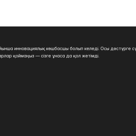
нша инновациялық көшбасшы болып келеді. Осы дәстүрге сүйе
рлар қоймаңыз — сізге ұнаса да қол жетімді.