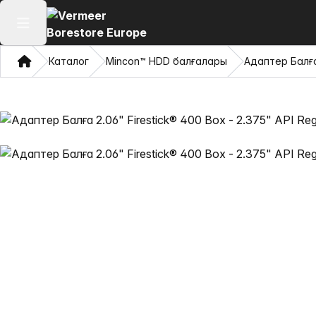
Негізгі мәзірді ашу
Үй
Каталог
Mincon™ HDD балғалары
Адаптер Балға 