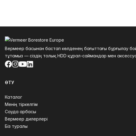
Төменгі колонтитул
Вермеер басынан бастап көлденең бағыттағы бұрғылау бойы
тұтамыз — сіздің толық HDD құрал-саймандар мен аксессуа
Facebook
Instagram
YouTube
LinkedIn
ӨТУ
Каталог
Менің тіркелгім
Сауда арбасы
Вермеер дилерлері
Біз туралы