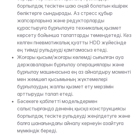
борпылдақ тесіктен шаю оңай болатын кішірек
бөліктерге сындырады. Аз стресс құбыр
жапсарларына және редукторларды
құрастыруға бұрғылауға техникалық қызмет
көрсету бойынша талаптарды төмендетеді. Кез
келген пневматикалық қуатты HDD жүйесінде
ең тиімді рульдеуді қамтамасыз етеді.
Жоғары қысым/жоғары көлемді сығылған ауа
державаларын бұрғылау операциялары және
бұрғылау машинасына ең аз айналдыру моменті
мен жемшөп қысымының жүктемелері
бұрғылаудың жалпы қызмет ету мерзімін
арттыруды талап етеді.
Бәсекеге қабілетті модельдермен
салыстырғанда дененің қысқа конструкциясы
борпылдақ тесікте рульдеуді жеңілдетуге және
балға шанағындағы айналу кернеуін азайтуға
мүмкіндік береді.