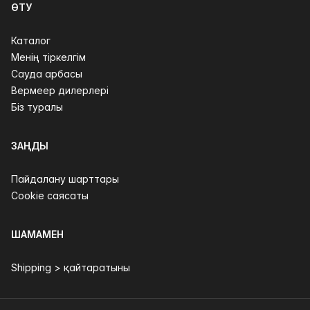
ӨТУ
Каталог
Менің тіркелгім
Сауда арбасы
Вермеер дилерлері
Біз туралы
ЗАҢДЫ
Пайдалану шарттары
Cookie саясаты
ШАМАМЕН
Shipping > қайтаратыны