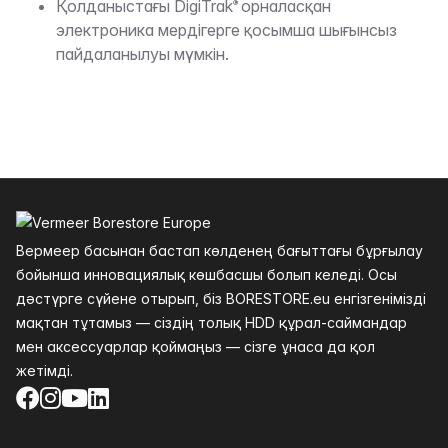
Қолданыстағы DigiTrak
орналасқан
®
электроника мердігерге қосымша шығынсыз
пайдаланылуы мүмкін.
Төменгі колонтитул
Вермеер басынан бастап көлденең бағыттағы бұрғылау
бойынша инновациялық көшбасшы болып келеді. Осы
дәстүрге сүйене отырып, біз BORESTORE.eu енгізгенімізді
мақтан тұтамыз — сіздің толық HDD құрал-саймандар
мен аксессуарлар қоймаңыз — сізге ұнаса да қол
жетімді.
Facebook
Instagram
YouTube
LinkedIn