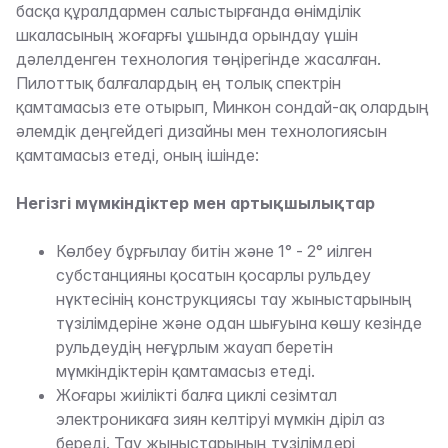
басқа құралдармен салыстырғанда өнімділік
шкаласының жоғарғы ұшында орындау үшін
дәлелденген технология төңірегінде жасалған.
Пилоттық балғалардың ең толық спектрін
қамтамасыз ете отырып, Минкон сондай-ақ олардың
әлемдік деңгейдегі дизайны мен технологиясын
қамтамасыз етеді, оның ішінде:
Негізгі мүмкіндіктер мен артықшылықтар
Көлбеу бұрғылау битін және 1° - 2° иілген
субстанцияны қосатын қосарлы рульдеу
нүктесінің конструкциясы тау жыныстарының
түзілімдеріне және одан шығуына көшу кезінде
рульдеудің неғұрлым жауап беретін
мүмкіндіктерін қамтамасыз етеді.
Жоғары жиілікті балға циклі сезімтал
электроникаға зиян келтіруі мүмкін діріл аз
береді. Тау жыныстарының түзілімдері