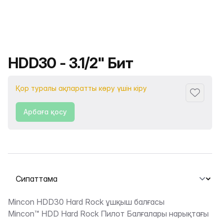
Өнімнің атауы
HDD30 - 3.1/2" Бит
Қор туралы ақпаратты көру үшін кіру
Сүйіктіс
Арбаға қосу
Қойындыны таңдау
Сипаттама
Mincon HDD30 Hard Rock ұшқыш балғасы
Mincon™ HDD Hard Rock Пилот Балғалары нарықтағы