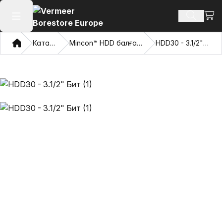
Сауд
Іздеу өн
Негізгі мәзірді ашу
Үй
Каталог
Mincon™ HDD балғалары
HDD30 - 3.1/2" Бит