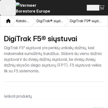
Perži
Ieškoti 
Atidaryti pagrindinį meniu
Namon
Katalogas
DigiTrak® siųstuvai
DigiTrak F5® siųstuvai
DigiTrak F5® siųstuvai
DigiTrak F5
siųstuvai yra penkių unikalių dažnių, kad
®
maksimaliai sumažintų trukdžius. Siūlomi du vieno dažnio
siųstuvai ir du dviejų dažnių siųstuvai, be dviejų dviejų
dažnių skysčio slėgio siųstuvų (FPT). F5 siųstuvai veikia
tik su F5 sistemomis.