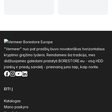
Poraštė
"Vermeer" nuo pat pradžių buvo novatoriškas horizontalaus
kryptinio gręžimo lyderis. Remdamiesi šia tradicija, mes
didžiuojamės galėdami pristatyti BORESTORE.eu - visą HDD
įrankių ir priedų sandėlį - prieinamą jums taip, kaip norite.
Facebook
Instagram
YouTube
LinkedIn
EITI Į
Katalogas
Mano paskyra