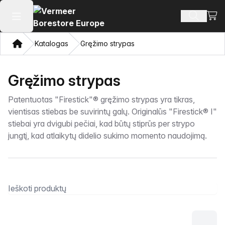
Perži
Ieškoti 
Atidaryti pagrindinį meniu
Namon
Katalogas
Gręžimo strypas
Gręžimo strypas
Patentuotas "Firestick"® gręžimo strypas yra tikras,
vientisas stiebas be suvirintų galų. Originalūs "Firestick® I"
stiebai yra dvigubi pečiai, kad būtų stiprūs per strypo
jungtį, kad atlaikytų didelio sukimo momento naudojimą.