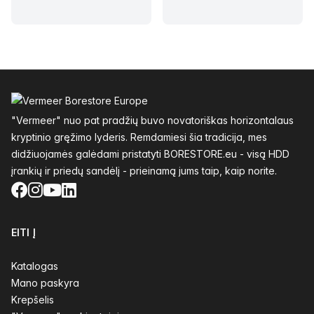
Poraštė
"Vermeer" nuo pat pradžių buvo novatoriškas horizontalaus
kryptinio gręžimo lyderis. Remdamiesi šia tradicija, mes
didžiuojamės galėdami pristatyti BORESTORE.eu - visą HDD
įrankių ir priedų sandėlį - prieinamą jums taip, kaip norite.
Facebook
Instagram
YouTube
LinkedIn
EITI Į
Katalogas
Mano paskyra
Krepšelis