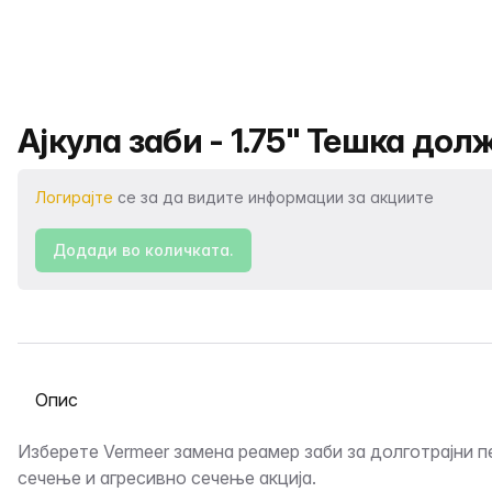
Име на производот
Ајкула заби - 1.75" Тешка до
Логирајте
се за да видите информации за акциите
Додади во количката.
Изберете таб
Опис
Изберете Vermeer замена реамер заби за долготрајни 
сечење и агресивно сечење акција.