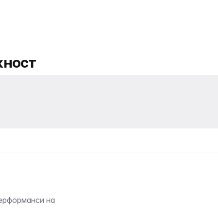
лжност
перформанси на