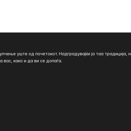
пчење уште од почетокот. Надградувајќи ја таа традиција, 
 вас, како и да ви се допаѓа.