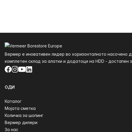
Футер
Вермер е иновативен лидер во хоризонталното насочено ду
комплетен склад за алатки и додатоци на HDD - достапен за
Facebook
Instagram
YouTube
LinkedIn
ОДИ
Каталог
Мојата сметка
Количка за шопинг
Вермер дилери
За нас