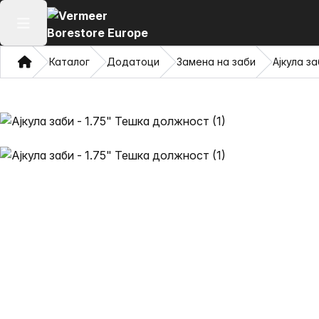
Отвори го главното мени
Дома
Каталог
Додатоци
Замена на заби
Ајкула з