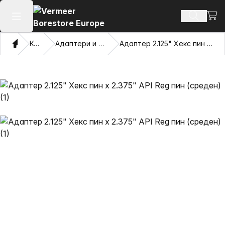
Погл
Пребару
Отвори го главното мени
Дома
Каталог
Адаптери и повлекувачки очи
Адаптер 2.125" Хекс пин x 2.375" API Reg пин (среден)