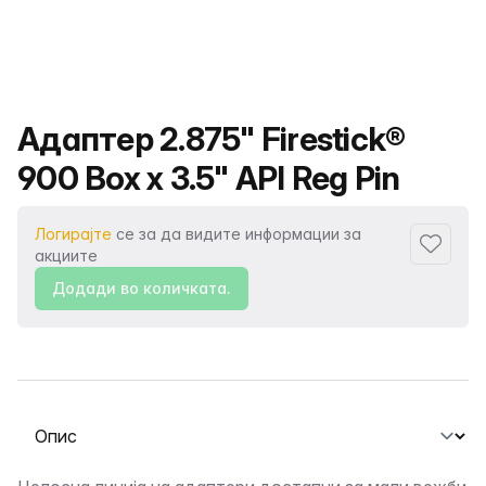
Име на производот
Адаптер 2.875" Firestick®
900 Box x 3.5" API Reg Pin
Логирајте
се за да видите информации за
Додаде
акциите
Додади во количката.
Изберете таб