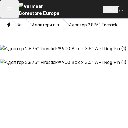
Погл
Пребару
Отвори го главното мени
Дома
Каталог
Адаптери и повлекувачки очи
Адаптер 2.875" Firestick® 900 Box x 3.5" API Reg Pin