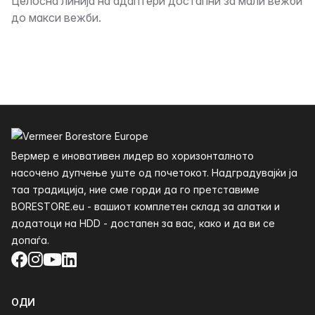
Опис
Целосна линија на адаптери достапни за мали вежби
до макси вежби.
Футер
Вермер е иновативен лидер во хоризонталното
насочено дупчење уште од почетокот. Надградувајќи ја
таа традиција, ние сме горди да го претставиме
BORESTORE.eu - вашиот комплетен склад за алатки и
додатоци на HDD - достапен за вас, како и да ви се
допаѓа.
Facebook
Instagram
YouTube
LinkedIn
ОДИ