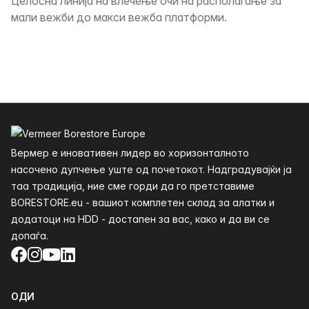
Опис
Целосна линија на влечење очи на располагање за
мали вежби до макси вежба платформи.
Футер
Вермер е иновативен лидер во хоризонталното
насочено дупчење уште од почетокот. Надградувајќи ја
таа традиција, ние сме горди да го претставиме
BORESTORE.eu - вашиот комплетен склад за алатки и
додатоци на HDD - достапен за вас, како и да ви се
допаѓа.
Facebook
Instagram
YouTube
LinkedIn
ОДИ