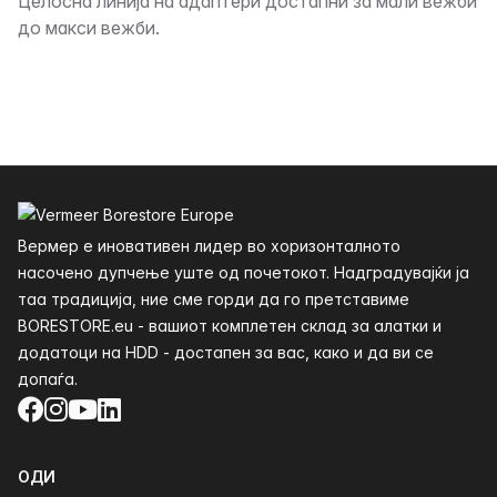
Опис
Целосна линија на адаптери достапни за мали вежби
до макси вежби.
Футер
Вермер е иновативен лидер во хоризонталното
насочено дупчење уште од почетокот. Надградувајќи ја
таа традиција, ние сме горди да го претставиме
BORESTORE.eu - вашиот комплетен склад за алатки и
додатоци на HDD - достапен за вас, како и да ви се
допаѓа.
Facebook
Instagram
YouTube
LinkedIn
ОДИ