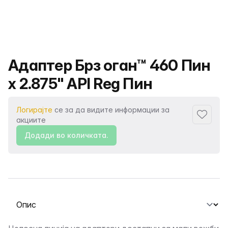
Име на производот
Адаптер Брз оган™ 460 Пин
x 2.875" API Reg Пин
Логирајте
се за да видите информации за
Додаде
акциите
Додади во количката.
Изберете таб