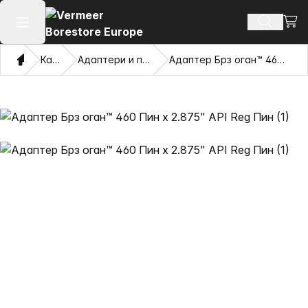
Погл
Пребару
Отвори го главното мени
Дома
Каталог
Адаптери и повлекувачки очи
Адаптер Брз оган™ 460 Пин x 2.875" API Reg Пин