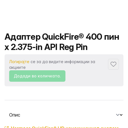
Име на производот
Адаптер QuickFire® 400 пин
x 2.375-in API Reg Pin
Логирајте
се за да видите информации за
Додаде
акциите
Додади во количката.
Изберете таб