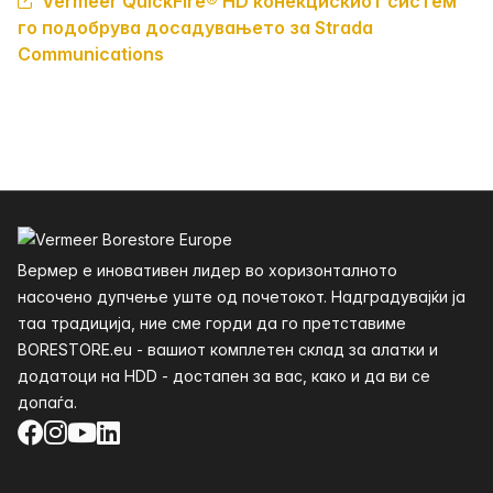
Vermeer QuickFire® HD конекцискиот систем
го подобрува досадувањето за Strada
Communications
Футер
Вермер е иновативен лидер во хоризонталното
насочено дупчење уште од почетокот. Надградувајќи ја
таа традиција, ние сме горди да го претставиме
BORESTORE.eu - вашиот комплетен склад за алатки и
додатоци на HDD - достапен за вас, како и да ви се
допаѓа.
Facebook
Instagram
YouTube
LinkedIn