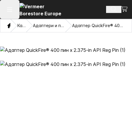
Погл
Пребару
Отвори го главното мени
Дома
Каталог
Адаптери и повлекувачки очи
Адаптер QuickFire® 400 пин x 2.375-in API Reg Pin