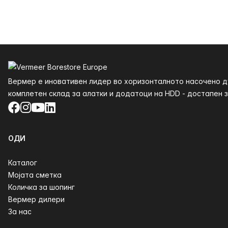
Футер
Вермер е иновативен лидер во хоризонталното насочено ду
комплетен склад за алатки и додатоци на HDD - достапен за
Facebook
Instagram
YouTube
LinkedIn
ОДИ
Каталог
Мојата сметка
Количка за шопинг
Вермер дилери
За нас