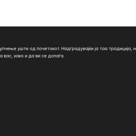
пчење уште од почетокот. Надградувајќи ја таа традиција, 
 вас, како и да ви се допаѓа.