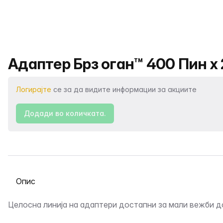
Име на производот
Адаптер Брз оган™ 400 Пин x 
Логирајте
се за да видите информации за акциите
Додади во количката.
Изберете таб
Опис
Целосна линија на адаптери достапни за мали вежби д