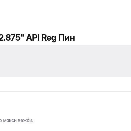
2.875" API Reg Пин
о макси вежби.