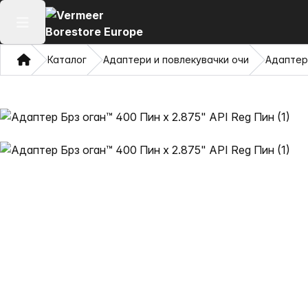
Отвори го главното мени
Дома
Каталог
Адаптери и повлекувачки очи
Адаптер 